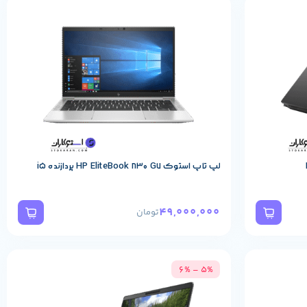
مشخصات پایه محصول
لپ تاپ استوک HP EliteBook 830 G7 پردازنده i5
49,000,000
تومان
5% – 6%