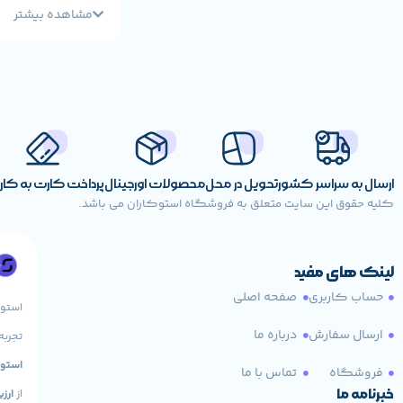
امروزه در اغلب کا
مشاهده بیشتر
محسوب می شود. در
و خریداران با تق
استوک می باشد.
لپ تاپ اس
قبل از این که به
ارسال به سراسر کشور
تحویل در محل
محصولات اورجینال
پرداخت کارت به کا
های استوک به لپ 
کلیه حقوق این سایت متعلق به فروشگاه استوکاران می باشد.
مانده است. همچنی
این لپ تاپ ها دار
لینک های مفید
که در کشور ایران
حساب کاربری
صفحه اصلی
استو
مناسبی نداشته و ع
ارسال سفارش
درباره ما
تجربه
نگهداری شده یا د
استوک HP، لپ تاپ 
فروشگاه
تماس با ما
معمولا در کشور ه
خبرنامه ما
از
ارز