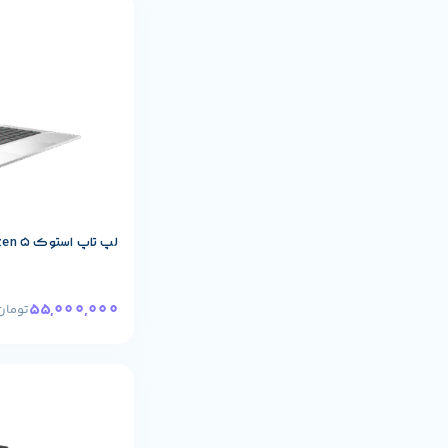
مشخصات پایه م
لپ تاپ استوک HP EliteBook 835 G7 Ryzen 5
55,000,000
تومان