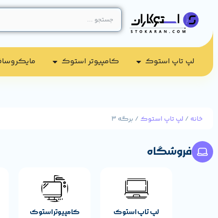
لپ تاپ استوک
کامپیوتر استوک​
مایکروسا
خانه
/
لپ تاپ استوک
/ برگه 3
مشخصات پایه م
فروشگاه
لپ تاپ استوک
کامپیوتر استوک