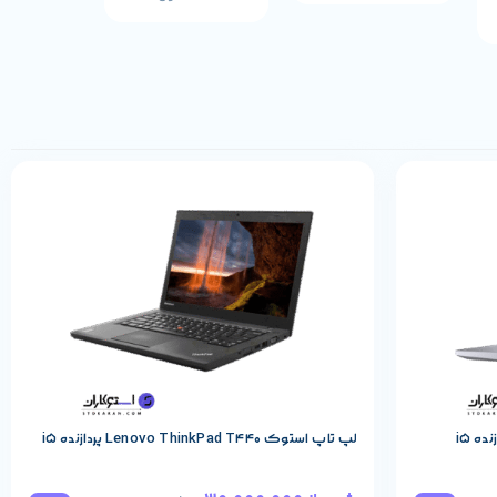
مشخصات پایه محصول
لپ تاپ استوک Lenovo ThinkPad T440 پردازنده i5