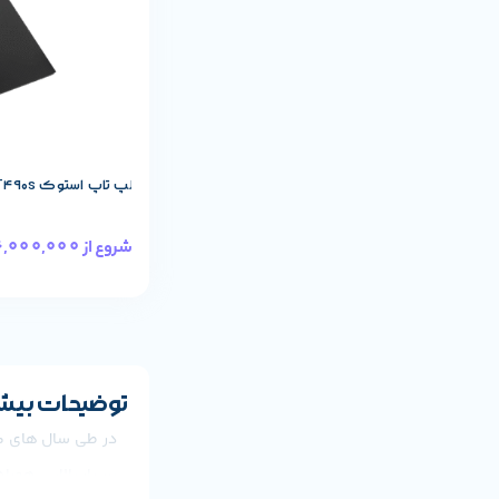
لپ تاپ استوک Lenovo ThinkPad T490s پردازنده i7
66,000,000
شروع از
توضیحات بیشت
در طی سال های گذش
بسیار بالایی همرا