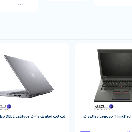
3 محصول
حصول
مشخصات پایه محصول
لپ تاپ استوک DELL Latitude 5310 پردازنده i5