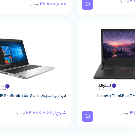
تومان
46,000,000
تومان
حصول
مشخصات پایه محصول
لپ تاپ استوک HP ProBook 650 G5 i7
54,000,000
شروع از
تومان
تومان