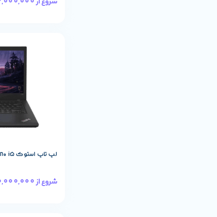
32,000,000
شروع از
مشخصات پایه م
لپ تاپ استوک Lenovo ThinkPad T480 i5
40,000,000
شروع از