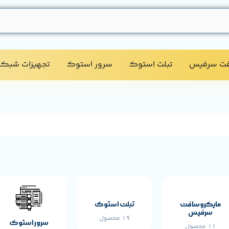
فت سرفیس
تبلت استوک​
سرور استوک​
تجهیزات شبکه
حصول
مشخصات پایه محصول
مایکروسافت
تبلت استوک
سرفیس
19 محصول
سرور استوک
11 محصول