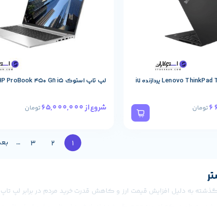
لپ تاپ استوک HP ProBook 450 G8 i5
65,000,000
شروع از
تومان
تومان
…
بع
3
2
1
ر
ته به دلیل افزایش قیمت ارز و کاهش قدرت خرید مردم در برابر لپ تاپ های
ه شد. به طوری که امروزه حجم گسترده ای از خرید لپ تاپ و فروش لپ تاپ م