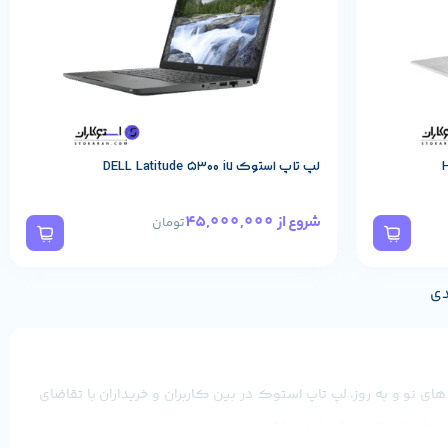
لپ تاپ استوک DELL Latitude 5300 i7
45,000,000
شروع از
تومان
دی
 نو و به روز، لپ تاپ استوک در بین کاربران و خریداران با تقاضای
ربوط به لپ تاپ استوک می باشد.