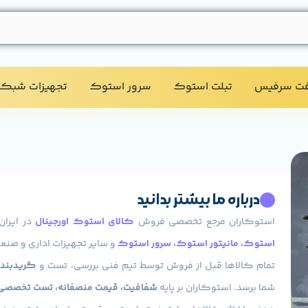
فت سرفیس
تبلت استوک​
سرور استوک​
تجهیزات شبکه
درباره ما بیشتر بدانید
استوکاران مرجع تخصصی فروش
کالای استوک اورجینال
در ایران
استوک
،
مانیتور استوک
،
سرور استوک
و سایر تجهیزات اداری و صنعت
تمام کالاها قبل از فروش توسط تیم فنی بررسی، تست و
گریدبندی
شما برسد. استوکاران بر پایه
شفافیت، قیمت منصفانه، تست تخصصی و