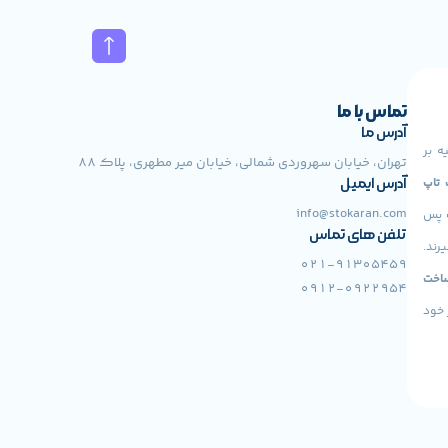
تماس با ما
آدرس ما
ه بر
تهران، خیابان سهروردی شمالی، خیابان میر مطهری، پلاک 88
 Lenovo، لپ تاپ
آدرس ایمیل
info@stokaran.com
ت پس
تلفن های تماس
رند.
021-91305459
اخت
0912-0922954
 خود