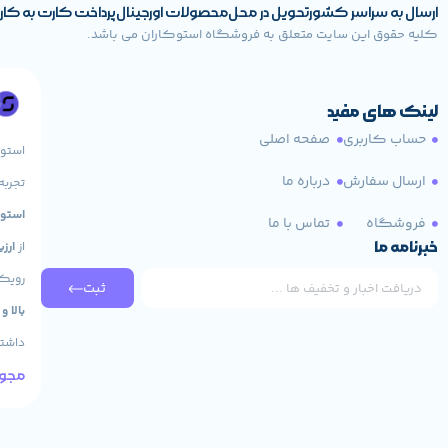
ارسال به سراسر کشور
تحویل در محل
محصولات اورجینال
پرداخت کارت به کا
کلیه حقوق این سایت متعلق به فروشگاه استوکاران می باشد.
لینک های مفید
حساب کاربری
صفحه اصلی
استو
ارسال سفارش
درباره ما
تجربه
استوک HP، لپ تاپ 
فروشگاه
تماس با ما
خبرنامه ما
از
ارز
رویکر
ثبت
بالا و
داشته
مجوز