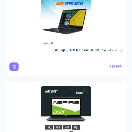
ACER  پردازنده i7