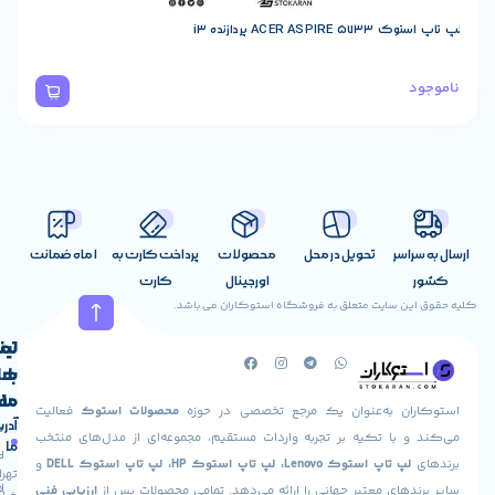
ACER  پردازنده i3
اسر
تحویل در محل
محصولات
پرداخت کارت به
1 ماه ضمانت
اورجینال
کارت
ن سایت متعلق به فروشگاه استوکاران می باشد.
لینک
تماس
با
های
ما
مفید
ان به‌عنوان یک مرجع تخصصی در حوزه
محصولات استوک
فعالیت
آدرس
صفحه
حساب
 با تکیه بر تجربه واردات مستقیم، مجموعه‌ای از مدل‌های منتخب
ما
اصلی
کاربری
پ تاپ استوک Lenovo، لپ تاپ استوک HP، لپ تاپ استوک DELL
و
تهران،
درباره
ارسال
های معتبر جهانی را ارائه می‌دهد. تمامی محصولات پس از
ارزیابی فنی