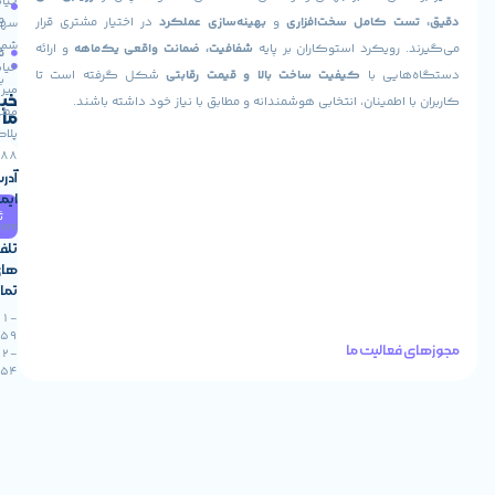
خیابان
ما
سفارش
ت کامل سخت‌افزاری
و
بهینه‌سازی عملکرد
در اختیار مشتری قرار
سهروردی
شمالی،
 رویکرد استوکاران بر پایه
شفافیت، ضمانت واقعی یک‌ماهه
و ارائه
تماس
فروشگاه
خیابان
هایی با
کیفیت ساخت بالا و قیمت رقابتی
شکل گرفته است تا
با ما
میر
خبرنامه
ا اطمینان، انتخابی هوشمندانه و مطابق با نیاز خود داشته باشند.
مطهری،
ما
پلاک
88
آدرس
ایمیل
ثبت
info@stokaran.com
تلفن
های
تماس
021-
91305459
فعالیت ما
0912-
0922954