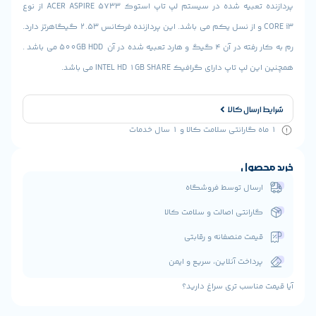
پردازنده تعبیه شده در سیستم لپ تاپ استوک ACER ASPIRE 5733 از نوع
CORE i3 و از نسل یکم می باشد. این پردازنده فرکانس 2.53 گیگاهرتز دارد.
رم به کار رفته در آن 4 گیگ و هارد تعبیه شده در آن 500GB HDD می باشد .
اپ دارای گرافیک INTEL HD 1GB SHARE می باشد.
ارسال کالا
حصول
رسال توسط فروشگاه
ارانتی اصالت و سلامت کالا
یمت منصفانه و رقابتی
رداخت آنلاین، سریع و ایمن
مناسب تری سراغ دارید؟