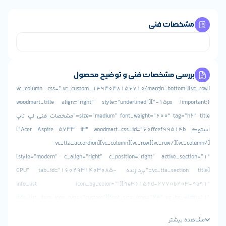
خصات فنی
رسی مشخصات فنی و توضیح محصول
[vc_row][vc_column css=”.vc_custom_1493038156710{margin-bottom:
-15px !important;}”][woodmart_title align=”right” style=”underlined”
size=”medium” font_weight=”600″ tag=”h2″ title=”مشخصات فنی لپ تاپ
استوک Acer Aspire 5733 i3″ woodmart_css_id=”60ffcef99514b”]
[/vc_column][/vc_row][vc_row][vc_column][vc_tta_accordion
style=”modern” c_align=”right” c_position=”right” active_section=”1″]
[vc_tta_section title=”پردازنده CPU” tab_id=”1602931403085-
9e36156d-2770b203-9a91″][info_list icon_bg_color=””
font_size_icon=”24″ eg_br_width=”1″][info_list_item icon_type=”custom”
icon_img=”id^9738|url^https://www.stokaran
 بیشتر
content/uploads/2020/10/cpu-line-icon-processor-isolated-on