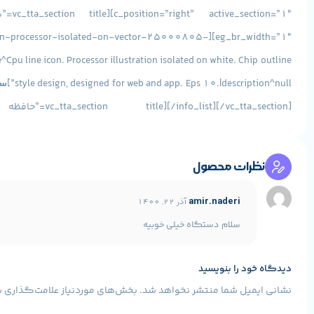
ne-icon-processor-isolated-on-vector-25000805-
^Cpu line icon. Processor illustration isolated on white. Chip outline
style design, designed for web and app. Eps 10.|description^null”]
سا
g|caption^null|alt^null|title^download (2)|description^null”]
نظرات محصول
kharddiskiconharddisklineiconhddhddiconicon-
n+hdd+hdd+icon+icon-1320073120501003472|description^null”]
amir.naderi
آذر 22, 1400
حافظه :
HDD
مدل حافظه :
سلام دستگاه خیلی خوبیه
[info_list_item icon_type=”custom” icon_img=”id^9741|url^https://www.stokaran.com/wp-content/uploads/2017/06/download-3.png|caption^null|alt^null|title^download (3)|description^null”]
دیدگاه خود را بنویسید
شرکت سازنده گرافیک :
INTEL
نشانی ایمیل شما منتشر نخواهد شد.
بخش‌های موردنیاز علامت‌گذاری ش
مدل گرافیک :
Intel HD Graphics 5500