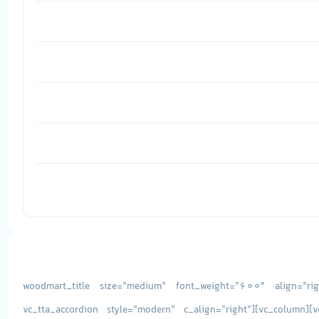
[vc_row][vc_column css=”.vc_custom_1493038156710{margin-bottom: -15px !important;}”][woodmart_title size=”medium
title=”مشخصات فنی لپ تاپ استوک DELL LATITUDE E5550″ woodmart_css_id=”61b73aa3af1f1″][/vc_column][/vc_row][vc_row][vc_column][vc_tta_accordion style=”modern” c_align=”right”