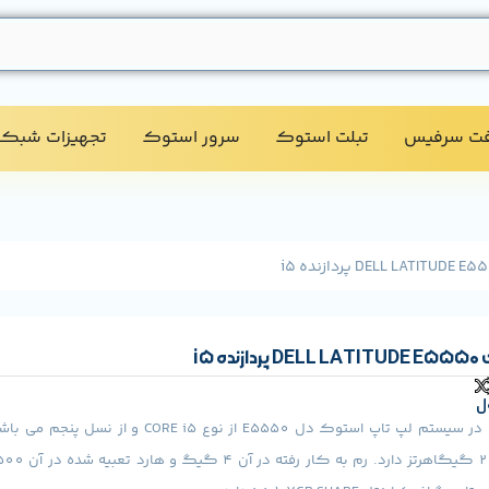
فت سرفیس
تبلت استوک​
سرور استوک​
تجهیزات شبکه
 i5
ل
پردازنده تعبیه شده در سیستم لپ تاپ استوک دل E5550 از نوع E i5