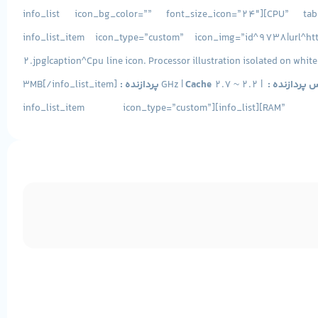
c_position=”right” active_section=”1″][vc_tta_section title=”پردازنده CPU” tab_id=”1602931403085-9e36156d-2770b203-9a91″][info_list icon_bg_color=”” font_size_icon=”24″
eg_br_width=”1″][info_list_item icon_type=”custom” icon_img=”id
2.jpg|caption^Cpu line icon. Processor illustration isolated on white
پردازنده :
| 2.2 ~ 2.7 GHz |
Cache پردازنده :
3MB[/info_list_item]
[/info_list][/vc_tta_section][vc_tta_section title=”حافظه RAM” tab_id=”1602931403129-40c431c9-0e47b203-9a91″][info_list][info_list_item icon_type=”custom”
icon_img=”id^9739|url
ظرفیت حافظه :
4GB
نوع حافظه :
DDR3L[/info_list_item][/info_list][/vc_tta_section][vc_tta_section title=”حافظه داخلی HDD” tab_id=”1602933862835-60866443-08bbb203-9a91″][info_list font_size_icon=”24″
eg_br_width=”1″][info_list_item icon_type=”custom” icon_img=”
1320073120501003472.png|capti
ظرفیت حافظه :
500GB
نوع
SATA[/info_list_item][/info_list][/vc_tta_section][vc_tta_section title=”پردازنده گرافیکی Graphic” tab_id=”1602933974057-ce672a50-3625b203-9a91″][info_list]