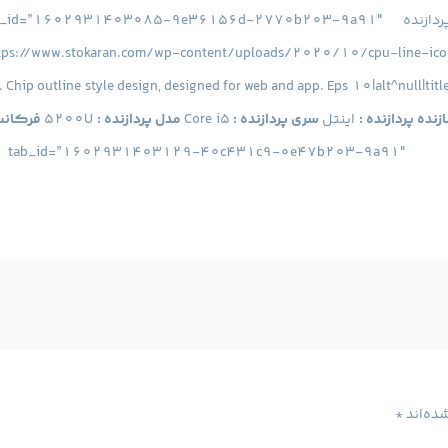
^9738|url^https://www.stokaran.com/wp-content/uploads/2020/10/cpu-li
. Chip outline style design, designed for web and app. Eps 10|alt^null|title
زنده پردازنده :
اینتل
سری پردازنده :
Core i5
مدل پردازنده :
5200U
فرکانس 
^https://www.stokaran.com/wp-content/uploads/2017/06/download-2.pn
id^9740|url^https://www.stokaran.com/wp-content/uploads/2017/06/dis
on^null|alt^null|title^disk+hard+disk+icon+hard+disk+line+ico
ده‌اند
*