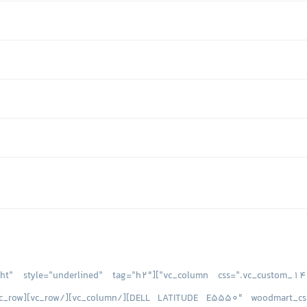
” font_weight=”600″ align=”right” style=”underlined” tag=”h2″