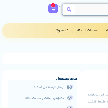
0
​
قطعات لپ تاپ و کامپیوتر​
خرید محصول
ارسال توسط فروشگاه
COR و از نسل پنجم می باشد. این پردازنده
گارانتی اصالت و سلامت کالا
فرکانس 2.2 تا 2.7 گیگاهرتز دارد. رم به کار رفته در آن 4 گیگ و هارد تعبیه شده در آن 500 گیگ ظرفیت