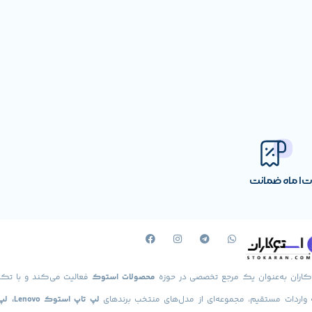
 نگران پردازنده آن هستند، حال که قرار است در مورد یک لپ تاپ دست دوم
است و شرایط ارتقا نیز تا 1 ترابایت را دارد. دقت کنید که برای لپ تاپ دسته دوم دل E5550 
رت
1 ماه ضمانت
گزینه خوبی محسوب می شود.
کاران به‌عنوان یک مرجع تخصصی در حوزه
محصولات استوک
فعالیت می‌کند و با تکی
 واردات مستقیم، مجموعه‌ای از مدل‌های منتخب برندهای
لپ تاپ استوک