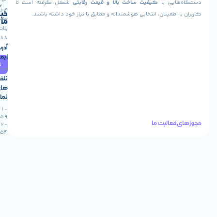
هایی با
کیفیت ساخت بالا و قیمت رقابتی
شکل گرفته است تا
با ما
میر
خبرنامه
ا اطمینان، انتخابی هوشمندانه و مطابق با نیاز خود داشته باشند.
مطهری،
ما
پلاک
88
آدرس
ایمیل
ثبت
info@stokaran.com
تلفن
های
تماس
021-
91305459
فعالیت ما
0912-
0922954