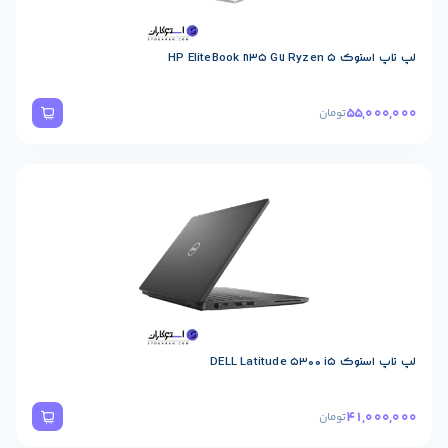
HP EliteBook 835 
55,
تومان
DELL Latitude 5
41,
تومان