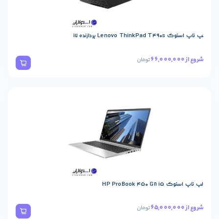
Lenovo  پردازنده i7
تومان
HP ProBook 450
تومان