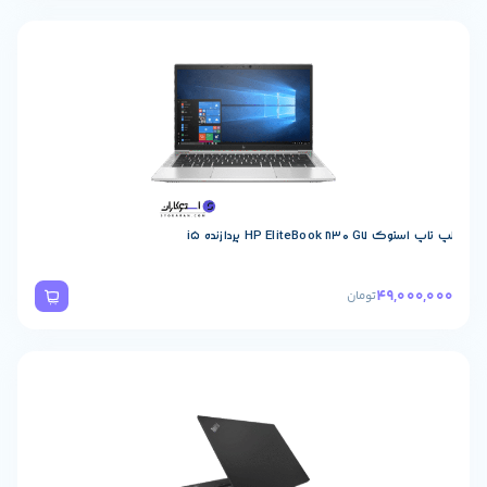
HP Eli پردازنده i5
49,
تومان