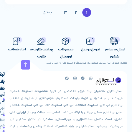
…
بعدی
3
2
1
اسر
تحویل در محل
محصولات
پرداخت کارت به
1 ماه ضمانت
اورجینال
کارت
ن سایت متعلق به فروشگاه استوکاران می باشد.
لینک
تماس
با
های
ما
مفید
ان به‌عنوان یک مرجع تخصصی در حوزه
محصولات استوک
فعالیت
آدرس
صفحه
حساب
 با تکیه بر تجربه واردات مستقیم، مجموعه‌ای از مدل‌های منتخب
ما
اصلی
کاربری
پ تاپ استوک Lenovo، لپ تاپ استوک HP، لپ تاپ استوک DELL
و
تهران،
درباره
ارسال
های معتبر جهانی را ارائه می‌دهد. تمامی محصولات پس از
ارزیابی فنی
خیابان
ما
سفارش
ت کامل سخت‌افزاری
و
بهینه‌سازی عملکرد
در اختیار مشتری قرار
سهروردی
شمالی،
 رویکرد استوکاران بر پایه
شفافیت، ضمانت واقعی یک‌ماهه
و ارائه
تماس
فروشگاه
خیابان