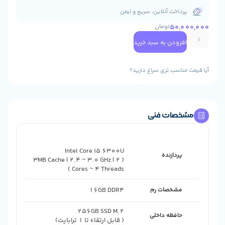
رداخت آنلاین، سریع و ایمن
50,0
تومان
فزودن به سبد خرید
مناسب تری سراغ دارید؟
خصات فنی
پردازنده
( 3MB Cache | 2.4 ~ 3.0 GHz | 2
Cores ~ 4 Threads )
مشخصات رم
16GB DDR4
حافظه داخلی
( قابل ارتقاء تا 1 ترابایت)