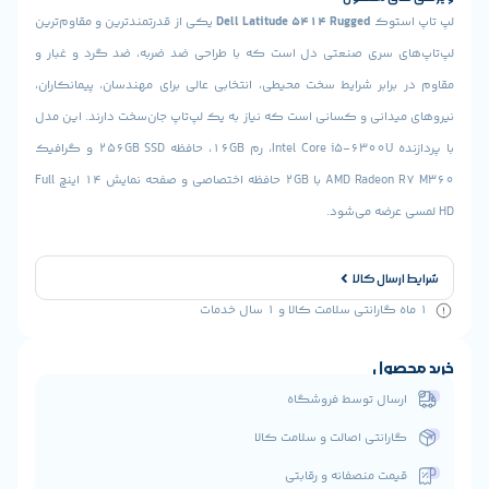
استوک
Dell Latitude 5414 Rugged
یکی از قدرتمندترین و مقاوم‌ترین
ای سری صنعتی دل است که با طراحی ضد ضربه، ضد گرد و غبار و
برابر شرایط سخت محیطی، انتخابی عالی برای مهندسان، پیمانکاران،
یدانی و کسانی است که نیاز به یک لپ‌تاپ جان‌سخت دارند. این مدل
با پردازنده Intel Core i5-6300U، رم 16GB، حافظه 256GB SSD و گرافیک
AMD Radeon R7 M360 با 2GB حافظه اختصاصی و صفحه نمایش 14 اینچ Full
ارسال کالا
حصول
رسال توسط فروشگاه
ارانتی اصالت و سلامت کالا
یمت منصفانه و رقابتی