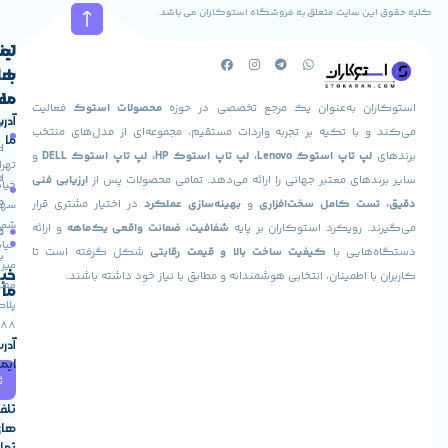
ن سایت متعلق به فروشگاه استوکاران می باشد.
سه‌بعدی سبک، ویدئوکنفرانس، پخش فیلم‌های Full HD و کارهای روزانه
بل قبولی دارد.
لینک
تماس
با
های
ما
مفید
ان به‌عنوان یک مرجع تخصصی در حوزه
محصولات استوک
فعالیت
آدرس
صفحه
حساب
 با تکیه بر تجربه واردات مستقیم، مجموعه‌ای از مدل‌های منتخب
ما
اصلی
کاربری
پ تاپ استوک Lenovo، لپ تاپ استوک HP، لپ تاپ استوک DELL
و
تهران،
درباره
ارسال
های معتبر جهانی را ارائه می‌دهد. تمامی محصولات پس از
ارزیابی فنی
خیابان
ما
سفارش
ت کامل سخت‌افزاری
و
بهینه‌سازی عملکرد
در اختیار مشتری قرار
سهروردی
شمالی،
 رویکرد استوکاران بر پایه
شفافیت، ضمانت واقعی یک‌ماهه
و ارائه
تماس
فروشگاه
خیابان
هایی با
کیفیت ساخت بالا و قیمت رقابتی
شکل گرفته است تا
با ما
میر
خبرنامه
ا اطمینان، انتخابی هوشمندانه و مطابق با نیاز خود داشته باشند.
مطهری،
نظامی Dell latitude 5414 rugged
ما
پلاک
ر و کیفیت تصویر
88
آدرس
تاپ با کیفیت
Full HD (1920×1080)
ارائه
ایمیل
ثبت
ویژگی مهم این نمایشگر
ضد بازتاب بودن (Anti-Glare)
است که در
info@stokaran.com
تلفن
بیرونی و زیر نور مستقیم خورشید، تصویر واضحی ارائه می‌دهد. برخی
های
بلیت لمسی نیز دارند که برای کارهای میدانی بسیار کاربردی است.
تماس