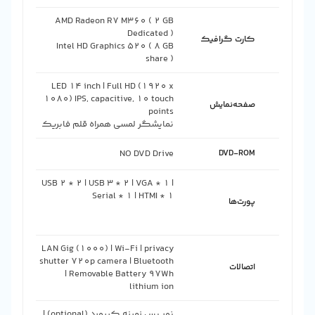
AMD Radeon R7 M360 ( 2 GB
کارت گرافیک
Intel HD Graphics 520 ( 8 GB
share )
LED 14 inch | Full HD (1920 x
1080) IPS, capacitive, 10 touch
صفحه‌نمایش
نمایشگر لمسی همراه قلم فابریک
NO DVD Drive
DVD-ROM
USB 2 * 2 | USB 3 * 2 | VGA * 1 |
پورت‌ها
LAN Gig (1000) | Wi-Fi | privacy
shutter 720p camera | Bluetooth
اتصالات
| Removable Battery 97Wh
lithium ion
نور پس زمینه کیبورد (optional) |