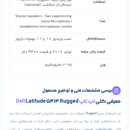
امکانات
حسگر اثر انگشت (optional)
Stereo speakers , Two suppressing
صدا
noise Microphone |
headphone/microphone combo
سیستم‌عامل
نصب ویندوز 10 یا 11 بهمراه درایور
قیمت زمان عرضه
تولید 2016 و قیمت 3300 دلار
وزن
2.95 کیلوگرم
رسی مشخصات فنی و توضیح محصول
 کلی
لپ تاپ Dell
Latitude 5414 Rugged
ای سری
Rugged
شرکت دل، مخصوص کاربرانی طراحی شده‌اند که نیاز
هی فراتر از یک لپ تاپ معمولی دارند. اگر شما در محیط‌های سخت
اه‌های صنعتی، پروژه‌های عمرانی، ماموریت‌های میدانی یا حتی