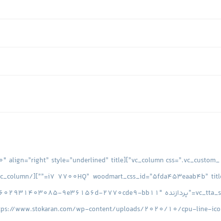
^9738|url^https://www.stokaran.com/wp-content/uploads/2020/10/cpu-li