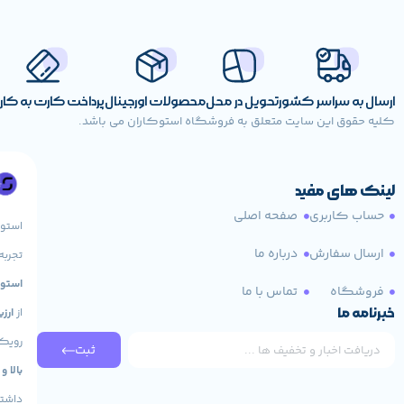
ارسال به سراسر کشور
تحویل در محل
محصولات اورجینال
پرداخت کارت به کا
کلیه حقوق این سایت متعلق به فروشگاه استوکاران می باشد.
لینک های مفید
حساب کاربری
صفحه اصلی
استو
ارسال سفارش
درباره ما
تجربه
استوک HP، لپ تاپ 
فروشگاه
تماس با ما
خبرنامه ما
از
ارز
رویکر
ثبت
بالا و
داشته