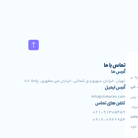
تماس با ما
آدرس ما
ه بر
تهران، خیابان سهروردی شمالی، خیابان میر مطهری، پلاک 88
 Lenovo، لپ تاپ
آدرس ایمیل
info@stokaran.com
ت پس
تلفن های تماس
رند.
021-91305459
اخت
0912-0922954
 خود