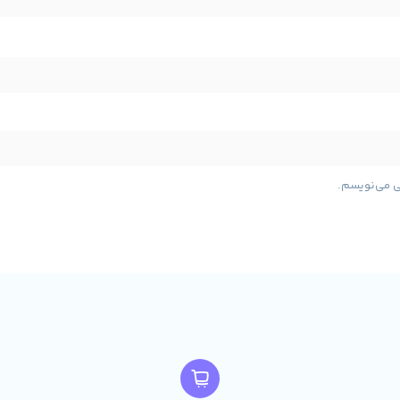
اندازه صفحه نمایش :
15.6 اینچ
نوع صفح
مشخصات باتری :
باتری لیتیوم – 6 سلولی
کیبورد با نور پس زمینه :
دارد
ی می‌نویسم.