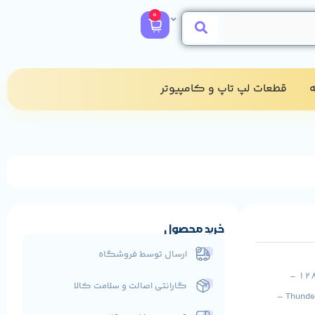
0
​
قطعات لپ تاپ و کامپیوتر​
خرید محصول
ارسال توسط فروشگاه
بررسی و خرید لپتاپ گیمینگ HP OMEN X 15 – پردازنده i7 7700HQ – رم 16GB – هارد 128GB SSD M.2 –
گارانتی اصالت و سلامت کالا
گرافیک NVIDIA GeForce GTX – نمایشگر 15.6 اینچ IPS FHD – دارای پورت Thunderbolt، Mini Display ،HDMI –