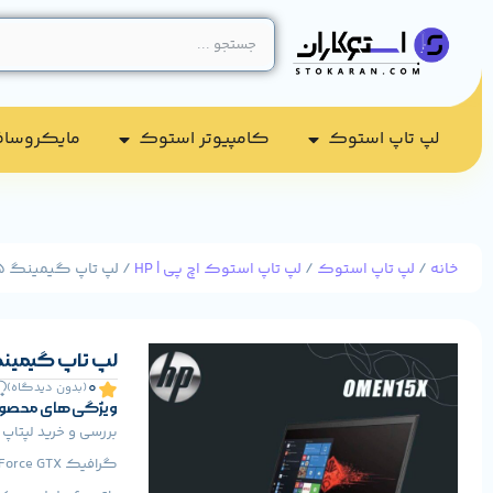
لپ تاپ استوک
کامپیوتر استوک​
مایکروسا
خانه
/
لپ تاپ استوک
/
لپ تاپ استوک اچ پی | HP
/ لپ تاپ گیمینگ HP OMEN X 15 پردازنده i7 7700HQ
لپ تاپ گیمینگ HP OMEN X 15 پردازنده HQ
0
(بدون دیدگاه)
ویژگی های محصو