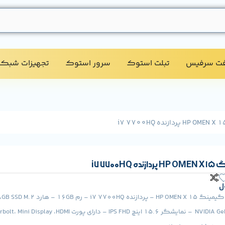
فت سرفیس
تبلت استوک​
سرور استوک​
تجهیزات شبکه
i7 7700
ل