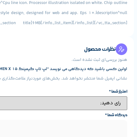
^Cpu line icon. Processor illustration isolated on white. Chip outline
style design, designed for web and app. Eps 10.|description^null”]
g|caption^null|alt^null|title^download (2)|description^null”]
نظرات محصول
kharddiskiconharddisklineiconhddhddiconicon-
هنوز بررسی‌ای ثبت نشده است.
n+hdd+hdd+icon+icon-1320073120501003472|description^null”]
اولین کسی باشید که دیدگاهی می نویسد “لپ تاپ گیمینگ HP OMEN X 15 پردازنده i7 7700HQ”
نشانی ایمیل شما منتشر نخواهد شد.
بخش‌های موردنیاز علامت‌گذاری ش
امتیاز شما
*
ng|caption^null|alt^null|title^download (3)|description^null”]
شرکت سازنده گرافیک :
NVIDIA GeForce
مدل گرافیک :
دیدگاه شما
*
4 GB share)