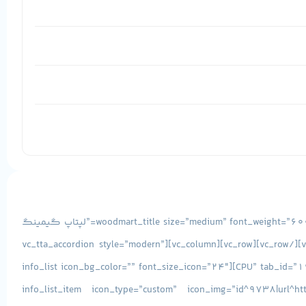
[vc_row][vc_column css=”.vc_custom_1493038156710{margin-bottom: -15px !important;}”][woodmart_title size=”medium” font_weight=”600″ align=”right” style=”underlined” title=”لپتاپ گیمینگ
HP OMEN X 15 پردازنده i7 7700HQ” woodmart_css_id=”5fda453eaab4b” title_width=”100″ woodmart_empty_space=””][/vc_column][/vc_row][vc_row][vc_column][vc_tta_accordion style=”modern”
c_align=”right” c_position=”right” active_section=”1″][vc_tta_section title=”پردازنده CPU” tab_id=”1602931403085-9e36156d-2770cde9-bb11″][info_list icon_bg_color=”” font_size_icon=”24″
eg_br_width=”1″][info_list_item icon_type=”custom” icon_img=”id