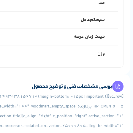
صدا
سیستم‌عامل
قیمت زمان عرضه
وزن
بررسی مشخصات فنی و توضیح محصول
ne-icon-processor-isolated-on-vector-25000805-