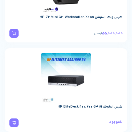
HP Z2 Mini G3 Workstatio
55,
تومان
HP EliteDesk 