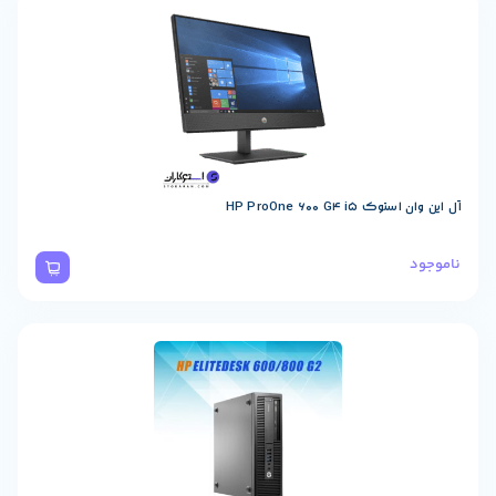
HP ProOne 600 G4 i