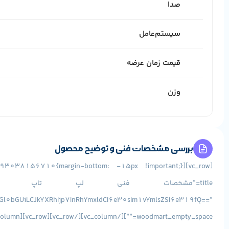
صدا
سیستم‌عامل
قیمت زمان عرضه
وزن
بررسی مشخصات فنی و توضیح محصول
dGl0bGUiLCJkYXRhIjp7InRhYmxldCI6e30sIm1vYmlsZSI6e319fQ==”