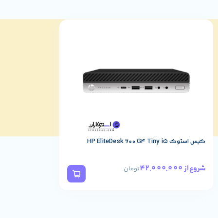
قیمت لپ تاپ استوک 5500
وب‌سایت استوکاران یکی از بهترین و قدیمی ترین وب‌سایت ها برای خرید
توان از این وب‌سایت تهیه کرد،
لپ تاپ استوک HP
،
لپ تاپ استوک DELL
[/vc_column_text][/vc_column][/vc_row]
کیس استوک HP EliteDesk 600 G4 Tiny i5
42,000,000
شروع از
تومان