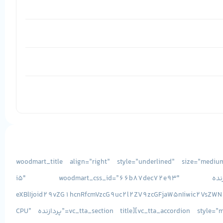
[vc_row][vc_column css=”.vc_custom_1493038156710{margin-bottom: -15px !important;}”][woodmart_title align=”right
title=”مشخصات فنی لپ تاپ استوک دل Latitude 5500 پردازنده i5″ woodmart_css_id=”66b87dec72e93″
JhbV90eXBlIjoid29vZG1hcnRfcmVzcG9uc2l2ZV9zcGFjaW5nIiwic2VsZWN
woodmart_empty_space=””][/vc_column][/vc_row][vc_row][vc_column][vc_tta_accordion style=”modern” c_align=”right” c_position=”right” active_section=”1″][vc_tta_section title=”پردازنده CPU”