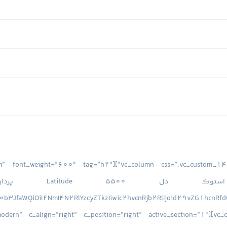
” style=”underlined” size=”medium” font_weight=”600″ tag=”h2″
0b3JfaWQiOiI2NmI4N2RlYzcyZTkzIiwic2hvcnRjb2RlIjoid29vZG1hcnRf