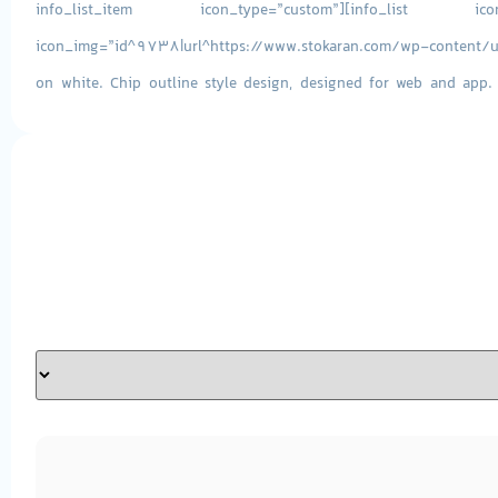
tab_id=”1602931403085-9e36156d-2770b203-9a91″][info_list icon_bg_color=”” font_size_icon=”24″ eg_br_width=”1″][info_list_item icon_type=”custom”
icon_img=”id^9738|url^https://www.stokaran.com/wp-content/up
on white. Chip outline style design, designed for web and app. E
6MB
هسته پردازنده :
4Core – 8Threads[/info_list_item]
[/info_list][/vc_tta_section][vc_tta_section title=”حافظه RAM” tab_id=”1602931403129-40c431c9-0e47b203-9a91″][info_list][info_list_item icon_type=”custom”
icon_img=”id^9739|url
ظرفیت حافظه :
8GB
نوع حافظه :
DDR4[/info_list_item][/info_list][/vc_tta_section][vc_tta_section title=”حافظه داخلی HDD” tab_id=”1602933862835-60866443-08bbb203-9a91″][info_list font_size_icon=”24″
eg_br_width=”1″][info_list_item icon_type=”custom” icon_img=”
1320073120501003472.png|capti
ظرفیت حافظه :
256GB
نوع
M.2[/info_list_item][/info_list][/vc_tta_section][vc_tta_section title=”پردازنده گرافیکی Graphic” tab_id=”1602933974057-ce672a50-3625b203-9a91″][info_list]