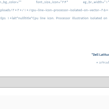
loads/2020/10/cpu-line-icon-processor-isolated-on-vector-25000805
ps 10|alt^null|title^Cpu line icon. Processor illustration isolated o
دل پردازنده :
8265U نسل 8
فرکانس پردازنده :
1.6GHz – 3.9GHz
Cache پردازنده :
^https://www.stokaran.com/wp-content/uploads/2017/06/download-2.pn
id^9740|url^https://www.stokaran.com/wp-content/uploads/2017/06/dis
ده‌اند
*
on^null|alt^null|title^disk+hard+disk+icon+hard+disk+line+ico