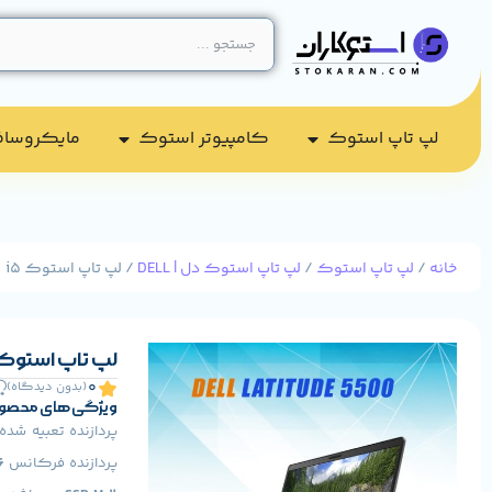
لپ تاپ استوک
کامپیوتر استوک​
مایکروسا
خانه
/
لپ تاپ استوک
/
لپ تاپ استوک دل | DELL
/ لپ تاپ استوک Dell Latitude 5500 i5
لپ تاپ استوک ll Latitude 5500 i5
0
(بدون دیدگاه)
ویژگی های محصو
پردازنده تعبیه شد
پردازنده فرکانس
1.6 ت