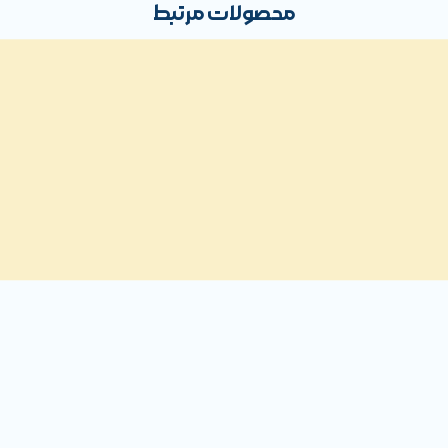
محصولات مرتبط
 کالای استوک می‌باشد. شما می‌توانید با توجه به نیازتان هر نوع لوازم اس
،
لپ تاپ استوک Lenovo
، مایکروسافت Surface استوک، کامپیوتر استوک،