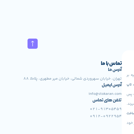
تماس با ما
آدرس ما
ه بر
تهران، خیابان سهروردی شمالی، خیابان میر مطهری، پلاک 88
 Lenovo، لپ تاپ
آدرس ایمیل
info@stokaran.com
ت پس
تلفن های تماس
رند.
021-91305459
اخت
0912-0922954
 خود