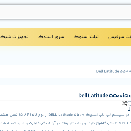
فت سرفیس
تبلت استوک​
سرور استوک​
تجهیزات شبکه
De
ل
ه در سیستم لپ تاپ استوک
DELL Latitude 5500
از نوع
i5 8265U نسل هشت
ا 3.9 گیگاهرتز
دارد. رم به کار رفته در آن
8 گیگابایت
و هارد تعبیه شده