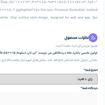
-2.jpg|caption^Cpu line icon. Processor illustration isolated
n white. Chip outline style design, designed for web and app. Eps
10.|description^null”]
سازنده پردازنده :
اینتل
سری پردازنده :
Core i5
م
نظرات محصول
g|caption^null|alt^null|title^download (2)|description^null”]
هنوز بررسی‌ای ثبت نشده است.
اولین کسی باشید که دیدگاهی می نویسد “لپ تاپ استوک Dell Latitude 5500 i5”
kharddiskiconharddisklineiconhddhddiconicon-
نشانی ایمیل شما منتشر نخواهد شد.
بخش‌های موردنیاز علامت‌گذاری ش
n+hdd+hdd+icon+icon-1320073120501003472|description^null”]
امتیاز شما
*
حافظه :
SSD
مدل حافظه :
[info_list_item icon_type=”custom” icon_img=”id^9741|url^https://www.stokaran.com/wp-content/uploads/2017/06/download-3.png|caption^null|alt^null|title^download (3)|description^null”]
شرکت سازنده گرافیک :
INTEL
دیدگاه شما
*
مدل گرافیک :
620
Intel UHD Graphics
حافظه اختصاصی گرافیک :
بدون حافظه اختصاصی و 4GB Share