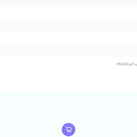
d^13391|url^https://stokaran.com/wp-content/upload
لمسی :
درایو نوری :
ندارد
تعداد پورت یو اس
t_hide_medium=”0″
ی می‌نویسم.
L
پردازنده i5