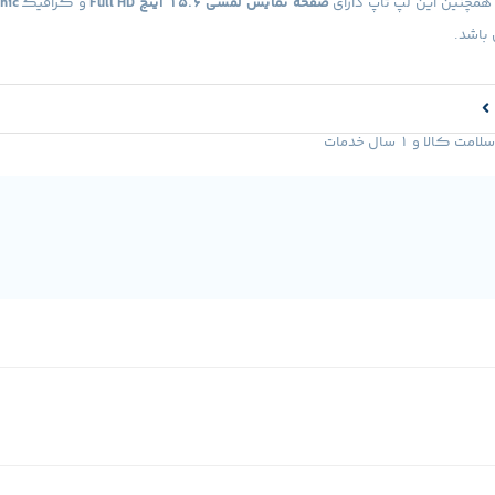
همچنین این لپ تاپ دارای
صفحه نمایش لمسی
15.6 اینچ Full HD
و گرافیک
hic
باشد.