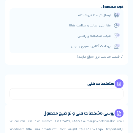
حصول
رسال توسط فروشگاه
ارانتی اصالت و سلامت کالا
یمت منصفانه و رقابتی
رداخت آنلاین، سریع و ایمن
مناسب تری سراغ دارید؟
خصات فنی
رسی مشخصات فنی و توضیح محصول
[vc_row][vc_column css=”.vc_custom_1493038156710{margin-bottom:
-15px !important;}”][woodmart_title size=”medium” font_weight=”600″