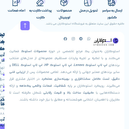
ندارد[/info_list_item][/info_list][/vc_tta_section][vc_tta_section
اسر
تحویل در محل
محصولات
پرداخت کارت به
1 ماه ضمانت
title=”سایر امکانات” tab_id=”1602934205232-97fec924-
اورجینال
کارت
b06544e1-5789″][info_list font_size_icon=”24″ eg_br_width=”1″]
ن سایت متعلق به فروشگاه استوکاران می باشد.
کیبورد با نور پس زمینه :
لینک
تماس
 نوری :
ندارد
تعداد پورت یو اس پی 3 :
3
پورت HDMI :
دارد
پورت MINI
با
های
ندارد
حسگر اثر انگشت :
دارد
Bluetooth :
دارد
شبکه بیسیم Wifi :
ما
مفید
ان به‌عنوان یک مرجع تخصصی در حوزه
محصولات استوک
فعالیت
م عامل :
7 – 8.1 – 10
آدرس
صفحه
حساب
 با تکیه بر تجربه واردات مستقیم، مجموعه‌ای از مدل‌های منتخب
ما
ع
اصلی
کاربری
پ تاپ استوک Lenovo، لپ تاپ استوک HP، لپ تاپ استوک DELL
و
تهران،
[/info_list_item][/info_list][/vc_tta_section][/vc_tta_accordion]
درباره
ارسال
های معتبر جهانی را ارائه می‌دهد. تمامی محصولات پس از
ارزیابی فنی
خیابان
ما
سفارش
ت کامل سخت‌افزاری
و
بهینه‌سازی عملکرد
در اختیار مشتری قرار
سهروردی
شمالی،
 رویکرد استوکاران بر پایه
شفافیت، ضمانت واقعی یک‌ماهه
و ارائه
تماس
فروشگاه
خیابان
هایی با
کیفیت ساخت بالا و قیمت رقابتی
شکل گرفته است تا
با ما
میر
خبرنامه
ا اطمینان، انتخابی هوشمندانه و مطابق با نیاز خود داشته باشند.
مطهری،
ما
پلاک
88
آدرس
ایمیل