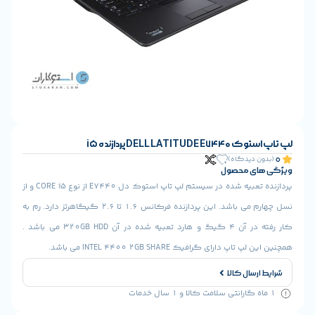
DELL LATIT پردازنده i5
ن دیدگاه)
ای محصول
پردازنده تعبیه شده در سیستم لپ تاپ استوک دل E7440 از نوع CORE i5 و از
نسل چهارم می باشد. این پردازنده فرکانس 1.6 تا 2.6 گیگاهرتز دارد. رم به
کار رفته در آن 4 گیگ و هارد تعبیه شده در آن 320GB HDD می باشد .
پ دارای گرافیک INTEL 4400 2GB SHARE می باشد.
ارسال کالا