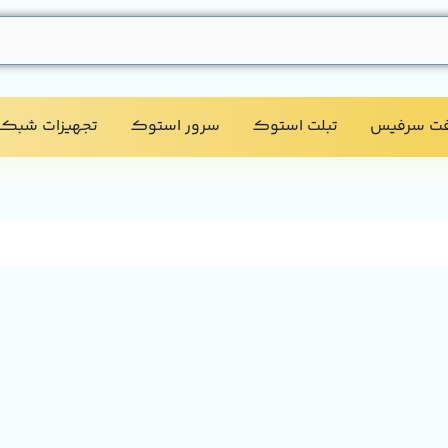
فت سرفیس
تبلت استوک​
سرور استوک​
تجهیزات شبکه