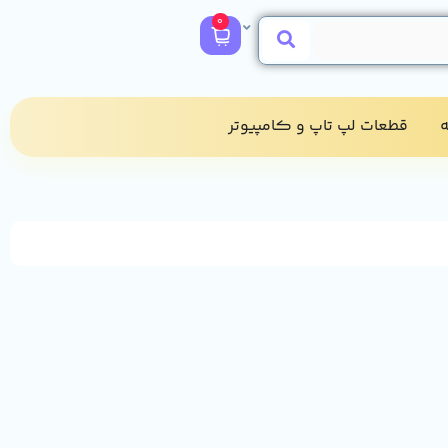
0
​
قطعات لپ تاپ و کامپیوتر​