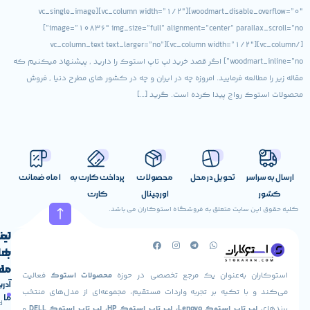
woodmart_disable_overflow=”0″][vc_column width=”1/2″][vc_single_image
image=”10836″ img_size=”full” alignment=”center” parallax_scroll=”no”]
[/vc_column][vc_column width=”1/2″][vc_column_text text_larger=”no”
woodmart_inline=”no”] اگر قصد خرید لپ تاپ استوک را دارید , پیشنهاد میکنیم که
طالعه فرمایید. امروزه چه در ایران و چه در کشور های مطرح دنیا , فروش
ک رواج پیدا کرده است. گرید […]
اسر
تحویل در محل
محصولات
پرداخت کارت به
1 ماه ضمانت
اورجینال
کارت
ن سایت متعلق به فروشگاه استوکاران می باشد.
لینک
تماس
با
های
ما
مفید
ان به‌عنوان یک مرجع تخصصی در حوزه
محصولات استوک
فعالیت
آدرس
صفحه
حساب
 با تکیه بر تجربه واردات مستقیم، مجموعه‌ای از مدل‌های منتخب
ما
اصلی
کاربری
پ تاپ استوک Lenovo، لپ تاپ استوک HP، لپ تاپ استوک DELL
و