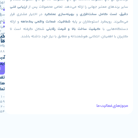
تهران،
درباره
ارسال
های معتبر جهانی را ارائه می‌دهد. تمامی محصولات پس از
ارزیابی فنی
خیابان
ما
سفارش
ت کامل سخت‌افزاری
و
بهینه‌سازی عملکرد
در اختیار مشتری قرار
سهروردی
شمالی،
 رویکرد استوکاران بر پایه
شفافیت، ضمانت واقعی یک‌ماهه
و ارائه
تماس
فروشگاه
خیابان
هایی با
کیفیت ساخت بالا و قیمت رقابتی
شکل گرفته است تا
با ما
میر
خبرنامه
ا اطمینان، انتخابی هوشمندانه و مطابق با نیاز خود داشته باشند.
مطهری،
ما
پلاک
88
آدرس
ایمیل
ثبت
info@stokaran.com
تلفن
های
تماس
021-
91305459
فعالیت ما
0912-
0922954