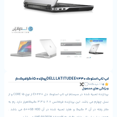
DELL پردازنده i5 گرافیک دار
ای محصول
پردازنده تعبیه شده در سیستم لپ تاپ استوک دل E6440 از نوع CORE i5 و از
نسل چهارم می باشد. این پردازنده فرکانس 2.6 تا 3.3 گیگاهرتز دارد. رم به
کار رفته در آن 4 گیگ و هارد تعبیه شده در آن 500GB HDD می باشد .
اپ دارای گرافیک AMD RADEON 8600M می باشد.