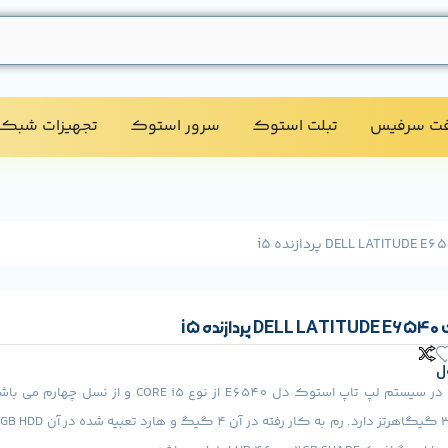
فت سرفیس
تبلت استوک​
سرور استوک​
تجهیزات شبکه
 i5
ل
پردازنده تعبیه شده در سیستم لپ تاپ استوک دل E6540 از نوع ORE i5