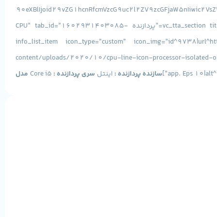
[/vc_column][/vc_row][vc_row][vc_column][vc_tta_accordion style=”modern” c_align=”right” c_position=”right” active_section=”1″][vc_tta_section title=”پردازنده CPU” tab_id=”1602931403085-
9e36156d-2770b203-9a91″][info_list icon_bg_color=”” font_size_icon=”24″ eg_br_width=”1″][info_list_item icon_type=”custo
content/uploads/2020/10/cpu-line-icon-processor-isolated-on-vec
app. Eps 10|alt^n
سازنده پردازنده :
اینتل
سری پردازنده :
Core i5
مدل
3MB[/info_list_item][/info_list][/vc_tta_section][vc_tta_section title=”حافظه RAM” tab_id=”1602931403129-40c431c9-
0e47b203-9a91″][info_list][info_list_item icon_type=”cu
DDR3L[/info_list_item][/info_list][/vc_tta_section][vc_tta_section title=”حافظه داخلی HDD”
tab_id=”1602933862835-60866443-08bbb203-9a91″][info_list font_size_icon=”24″ eg_br_width=”1″][info_list_item icon_type=”custom”
1320073120501003472.png|capti
ظرفیت حافظه :
320GB
نوع
SATA[/info_list_item][/info_list][/vc_tta_section][vc_tta_section title=”پردازنده گرافیکی Graphic” tab_id=”1602933974057-ce672a50-3625b203-9a91″][info_list]