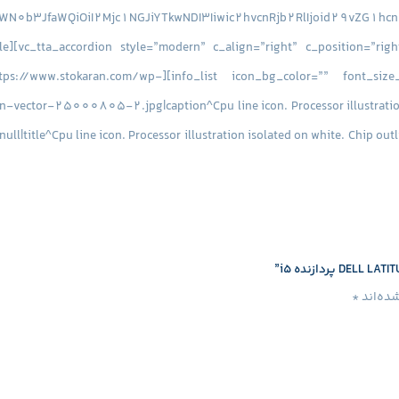
m” icon_img=”id^9738|url^https://www.stokaran.com/wp-
tor-25000805-2.jpg|caption^Cpu line icon. Processor illustration is
ull|title^Cpu line icon. Processor illustration isolated on white. Chip out
stom” icon_img=”id^9739|url^https://www.stokaran.com/wp-cont
رفیت حافظه :
4GB
نوع حافظه :
icon_img=”id^9740|url^https://www.stokaran.com/wp-content/uplo
ده‌اند
*
on^null|alt^null|title^disk+hard+disk+icon+hard+disk+line+ico