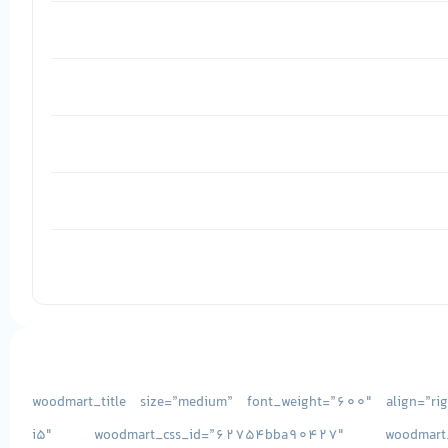
[vc_row][vc_column css=”.vc_custom_1493038156710{margin-bottom: -15px !important;}”][woodmart_title size=”medium
استوک DELL LATITUDE E6540 پردازنده i5″ woodmart_css_id=”62754bba90427″ woodmart_empty_space=””