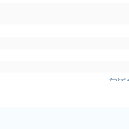
نوع صفحه نمایش :
WLED
وضوح صفحه نمایش :
HD (1366 x 768)
صفحه
 :
ندارد
تعداد پورت یو اس پی 3 :
4 عدد
پورت VGA :
دارد
پورت HDMI :
دار
ی می‌نویسم.