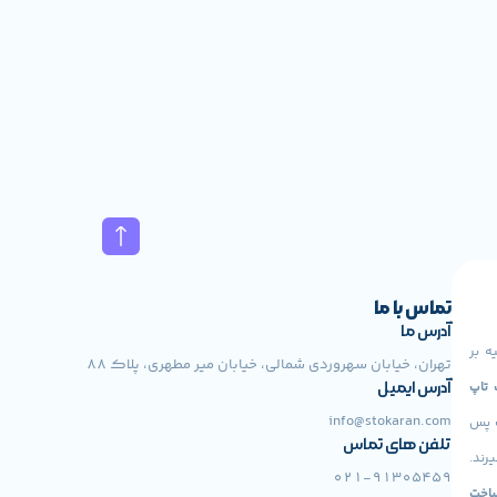
تماس با ما
آدرس ما
ه بر
تهران، خیابان سهروردی شمالی، خیابان میر مطهری، پلاک 88
 Lenovo، لپ تاپ
آدرس ایمیل
info@stokaran.com
ت پس
تلفن های تماس
رند.
021-91305459
اخت