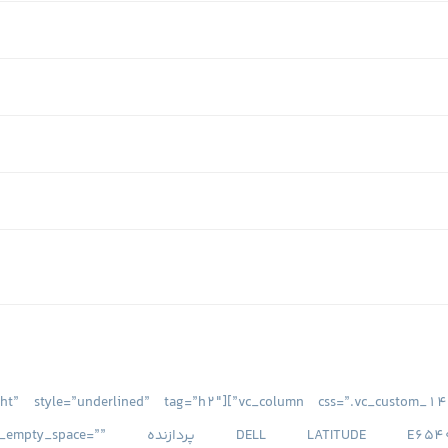
” font_weight=”600″ align=”right” style=”underlined” tag=”h2″
title=”مشخصات فنی لپ تاپ 