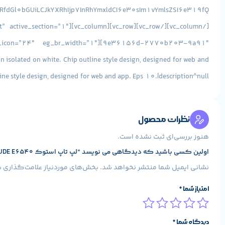
olated on white. Chip outline style design, designed for web and
line style design, designed for web and app. Eps 10.|description^null”]
پردازنده :
4300M
فرکانس پردازنده :
| 2.6 ~ 3.3 GHz |
Cache پردازنده :
ent/uploads/2017/06/download-
نظرات محصول
2.png|caption^null|alt^null|title^download (2)|description^null”]
ظ
هنوز بررسی‌ای ثبت نشده است.
اولین کسی باشید که دیدگاهی می نویسد “لپ تاپ استوک DELL LATITUDE E6540 پردازنده i5”
ads/2017/06/diskharddiskiconharddisklineiconhddhddiconicon-
نشانی ایمیل شما منتشر نخواهد شد.
بخش‌های موردنیاز علامت‌گذاری ش
n+hdd+hdd+icon+icon-1320073120501003472|description^null”]
امتیاز شما
*
حافظه :
HDD
مدل حافظه :
[info_list_item icon_type=”custom” icon_img=”id^9741|url^https://www.stokaran.com/wp-content/uploads/2017/06/download-3.png|caption^null|alt^null|title^download (3)|description^null”]
دیدگاه شما
*