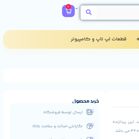
0
​
قطعات لپ تاپ و کامپیوتر​
خرید محصول
ارسال توسط فروشگاه
C و از نسل چهارم می باشد. این پردازنده
گارانتی اصالت و سلامت کالا
فرکانس 2.6 تا 3.3 گیگاهرتز دارد. رم به کار رفته در آن 4 گیگ و هارد تعبیه شده در آن 320GB HDD می باشد .