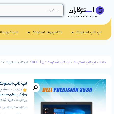
لپ تاپ استوک
کامپیوتر استوک​
مایکروسا
خانه
/
لپ تاپ استوک
/
لپ تاپ استوک دل | DELL
/ لپ تاپ استوک DELL Precision 3530 i7 گرافیک دار
لپ تاپ استوک DELL Precision 3530 i7 گرافیک 
0
(بدون دیدگاه)
ویژگی های محصو