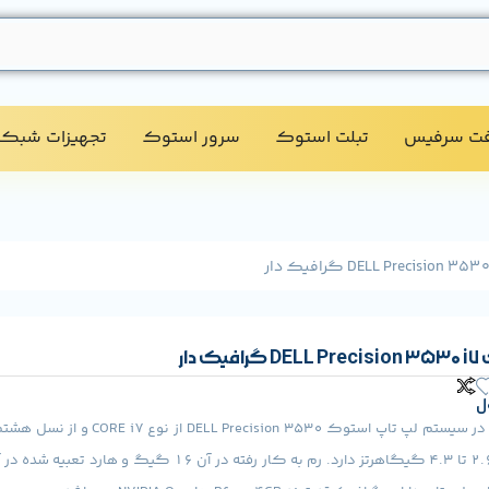
فت سرفیس
تبلت استوک​
سرور استوک​
تجهیزات شبکه
دار
ل
پردازنده تعبیه شده در سیستم لپ تاپ استوک ision 3530