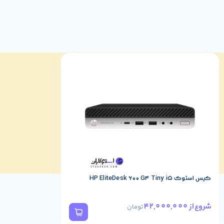
تاچ پد استاندارد نیز از دیگر ویژگی های این محصول است. بهره مندی 
کیس استوک HP EliteDesk 600 G4 Tiny i5
42,000,000
شروع از
تومان
[/vc_column_text][/vc_column][/vc_row][vc_row][vc_column][vc_column_text woodmart_inline=”no” text_larger=”no”]