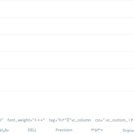
” style=”underlined” size=”medium” font_weight=”600″ tag=”h2″