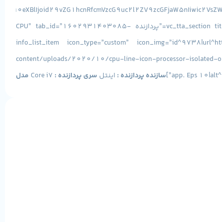
[/vc_column][/vc_row][vc_row][vc_column][vc_tta_accordion style=”modern” c_align=”right” c_position=”right” active_section=”1″][vc_tta_section title=”پردازنده CPU” tab_id=”1602931403085-
9e36156d-2770b203-9a91″][info_list icon_bg_color=”” font_size_icon=”24″ eg_br_width=”1″][info_list_item icon_type=”custo
content/uploads/2020/10/cpu-line-icon-processor-isolated-on-vec
app. Eps 10|alt^n
سازنده پردازنده :
اینتل
سری پردازنده :
Core i7
مدل
6 هسته[/info_list_item][/info_list][/vc_tta_section][vc_tta_section title=”حافظه RAM”
tab_id=”1602931403129-40c431c9-0e47b203-9a91″][info_list][info_list_item
ه :
DDR4 2666MHz[/info_list_item][/info_list][/vc_tta_section]
[vc_tta_section title=”حافظه داخلی HDD” tab_id=”1602933862835-60866443-08bbb203-9a91″][info_list font_size_icon=”24″ eg_br_width=”1″][info_list_item icon_type=”custom”
1320073120501003472.png|capti
ظرفیت حافظه :
256GB
نوع
M.2[/info_list_item][/info_list][/vc_tta_section][vc_tta_section title=”پردازنده گرافیکی Graphic” tab_id=”1602933974057-ce672a50-3625b203-9a91″][info_list]