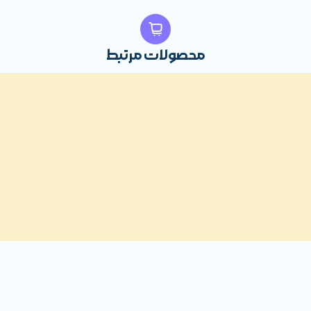
از پردازنده نسل هشت و گرافیک انویدیا از مواردی که قطعاً شما را شگفت 
محصولات مرتبط