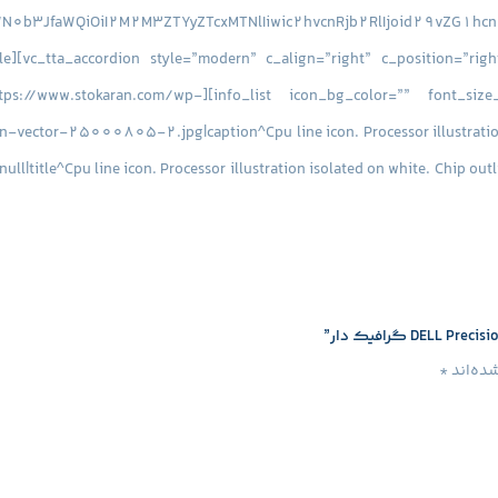
m” icon_img=”id^9738|url^https://www.stokaran.com/wp-
tor-25000805-2.jpg|caption^Cpu line icon. Processor illustration is
ull|title^Cpu line icon. Processor illustration isolated on white. Chip out
6MB
هسته پردازنده :
 icon_type=”custom” icon_img=”id^9739|url^https://www.stokaran.com/wp-
content/uploads/2017/06/download-2.
ظرفیت حافظه :
16GB
نوع حافظ
icon_img=”id^9740|url^https://www.stokaran.com/wp-content/uplo
ده‌اند
*
on^null|alt^null|title^disk+hard+disk+icon+hard+disk+line+ico