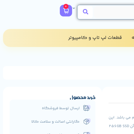
0
​
قطعات لپ تاپ و کامپیوتر​
خرید محصول
ارسال توسط فروشگاه
DELL Prec از نوع CORE i7 و از نسل هشتم می باشد. این
گارانتی اصالت و سلامت کالا
پردازنده فرکانس 2.6 تا 4.3 گیگاهرتز دارد. رم به کار رفته در آن 16 گیگ و هارد تعبیه شده در آن 256GB SSD