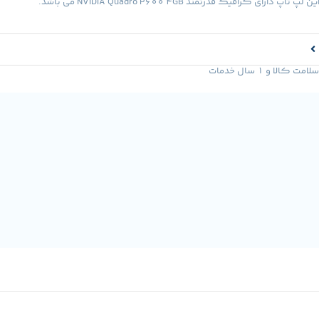
ارای گرافیک قدرتمند NVIDIA Quadro P600 4GB می باشد.