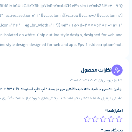
olated on white. Chip outline style design, designed for web and
line style design, designed for web and app. Eps 10.|description^null”]
پردازنده :
8850H نسل 8
فرکانس پردازنده :
| 4.3GHz ~ 2.6GHz |
Cache پردازنده :
نظرات محصول
png|caption^null|alt^null|title^download (2)|description^null”]
هنوز بررسی‌ای ثبت نشده است.
اولین کسی باشید که دیدگاهی می نویسد “لپ تاپ استوک DELL Precision 3530 i7 گرافیک دار”
ads/2017/06/diskharddiskiconharddisklineiconhddhddiconicon-
نشانی ایمیل شما منتشر نخواهد شد.
بخش‌های موردنیاز علامت‌گذاری ش
n+hdd+hdd+icon+icon-1320073120501003472|description^null”]
امتیاز شما
*
حافظه :
SSD
مدل حافظه :
[info_list_item icon_type=”custom” icon_img=”id^9741|url^https://www.stokaran.com/wp-content/uploads/2017/06/download-3.png|caption^null|alt^null|title^download (3)|description^null”]
دیدگاه شما
*