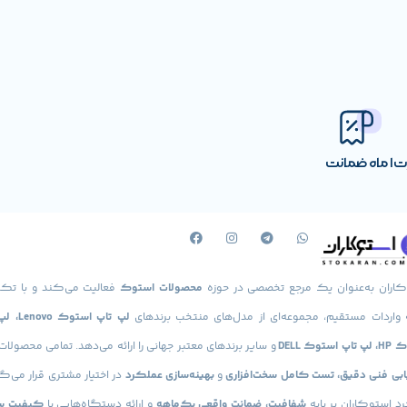
مورد نظر کاربران جو
الات زیاد شده است. خبر خوب اینکه این لپ تاپ دارای دو نوع کارت گرافیک
رت
1 ماه ضمانت
پردازنده اصلی را مناسب دانست. اما اگر به دنبال اجرای نرم افزار های طرا
کاران به‌عنوان یک مرجع تخصصی در حوزه
محصولات استوک
فعالیت می‌کند و با تکی
 واردات مستقیم، مجموعه‌ای از مدل‌های منتخب برندهای
لپ تاپ استوک
استوک DELL
و سایر برندهای معتبر جهانی را ارائه می‌دهد. تمامی محصولا
 لپ تاپی محسوب می شود. برند دل به طور کلی به واسطه اجرای دکمه هایی 
یابی فنی دقیق، تست کامل سخت‌افزاری
و
بهینه‌سازی عملکرد
در اختیار مشتری قرار می‌گی
کافی روی کیبرد داشته باشید. با نگاه دقیقتر به این لپ تاپ می توان 
د استوکاران بر پایه
شفافیت، ضمانت واقعی یک‌ماهه
و ارائه دستگاه‌هایی با
کیفیت س