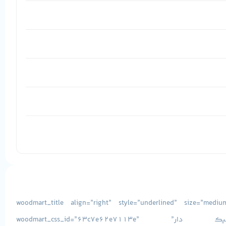
[vc_row][vc_column css=”.vc_custom_1493038156710{margin-bottom: -15px !important;}”][woodmart_title align=”right
title=”مشخصات فنی لپ تاپ استوک DELL Precision 3530 گرافیک دار” woodmart_css_id=”63c7e62e7113e”