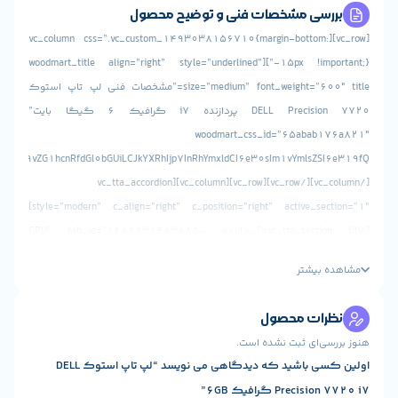
رسی مشخصات فنی و توضیح محصول
[vc_row][vc_column css=”.vc_custom_1493038156710{margin-bottom:
-15px !important;}”][woodmart_title align=”right” style=”underlined”
size=”medium” font_weight=”600″ title=”مشخصات فنی لپ تاپ استوک
DELL Precision 7720 پردازنده i7 گرافیک 6 گیگا بایت”
woodmart_css_id=”65abab1
[/vc_column][/vc_row][vc_row][vc_column][vc_tta_accordion
style=”modern” c_align=”right” c_position=”right” active_section=”1″]
[vc_tta_section title=”پردازنده CPU” tab_id=”1602931403085-
9e36156d-277044e1-5789″][info_list icon_bg_color=””
 بیشتر
font_size_icon=”24″ eg_br_width=”1″][info_list_item icon_type=”custom”
icon_img=”id^9738|url^https://www.stokaran
رات محصول
content/uploads/2020/10/cpu-line-icon-processor-isolated-on
سی‌ای ثبت نشده است.
25000805-2.jpg|caption^Cpu line icon. Processor illustration is
اولین کسی باشید که دیدگاهی می نویسد “لپ تاپ استوک DELL
white. Chip outline style design, designed for web and 
Preci گرافیک 6GB”