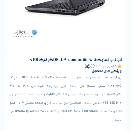
DELL Precisi گرافیک 6GB
ن دیدگاه)
ای محصول
 تعبیه شده در سیستم لپ تاپ استوک
DELL Precision 7720
از نوع
i7
می باشد. این پردازنده فرکانس
2.7 تا 3.6
ز
دارد. رم به کار رفته در آن
16 گیگابایت
و هارد تعبیه شده در آن
512GB 
می باشد . همچنین این لپ تاپ دارای صفحه نمایش
17.3 اینچ
افیک
Intel HD 530 8GB SHARE و
NVidia Quadro P3000 6GB
می