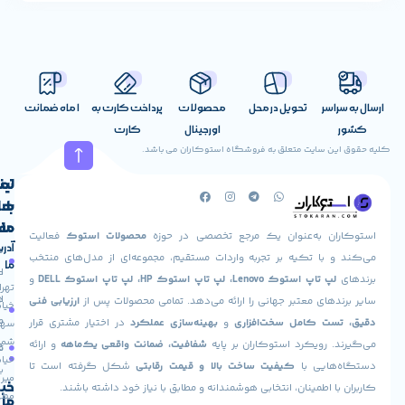
content/uploads/2023/02/Display-icon-by-rudezstudio-
1.jpg|caption^%D8%B5%D9%81%D8%AD%D9%87 نمایش Display|alt^صفحه
نمایش Display|title^صفحه نمایش Display|description^صفحه نمایش
اندازه صفحه نمایش :
17.3 اینچ
نوع صفحه نمایش :
WLED
وضوح صفحه
اسر
تحویل در محل
محصولات
پرداخت کارت به
1 ماه ضمانت
(1920 x 1080)
Full HD IPS
صفحه نمایش لمسی :
اورجینال
کارت
ندارد[/info_list_item][/info_list][/vc_tta_section][vc_tta_section
ن سایت متعلق به فروشگاه استوکاران می باشد.
title=”سایر امکانات” tab_id=”1602934205232-97fec924-
لینک
تماس
b06544e1-5789″][info_list font_size_icon=”24″ eg_br_width=”1″]
با
های
کیبورد با نور پس زمینه :
ما
مفید
ان به‌عنوان یک مرجع تخصصی در حوزه
محصولات استوک
فعالیت
درایو نوری :
ندارد
پورت Thunderbolt :
دارد
تعداد پورت یو اس
آدرس
صفحه
حساب
 با تکیه بر تجربه واردات مستقیم، مجموعه‌ای از مدل‌های منتخب
ما
پورت HDMI :
دارد
پورت Mini Display :
دارد
Bluetooth :
دارد
شبکه
اصلی
کاربری
پ تاپ استوک Lenovo، لپ تاپ استوک HP، لپ تاپ استوک DELL
و
تهران،
دارد
سیستم عامل :
11 – 10
درباره
ارسال
های معتبر جهانی را ارائه می‌دهد. تمامی محصولات پس از
ارزیابی فنی
خیابان
ع
ما
سفارش
ت کامل سخت‌افزاری
و
بهینه‌سازی عملکرد
در اختیار مشتری قرار
سهروردی
[/info_list_item][/info_list][/vc_tta_section][/vc_tta_accordion]
شمالی،
 رویکرد استوکاران بر پایه
شفافیت، ضمانت واقعی یک‌ماهه
و ارائه
تماس
فروشگاه
خیابان
[/vc_column][/vc_row][vc_row][vc_column][vc_column_text
هایی با
کیفیت ساخت بالا و قیمت رقابتی
شکل گرفته است تا
با ما
میر
خبرنامه
woodmart_inline=”no” text_lar
ا اطمینان، انتخابی هوشمندانه و مطابق با نیاز خود داشته باشند.
مطهری،
ما