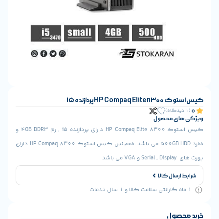
HP Comp پردازنده i5
ای محصول
کیس استوک HP Compaq Elite 8300 دارای پردازنده i5 , رم 4GB DDR3 و
هارد 500GB HDD می باشد .همچنین کیس استوک HP Compaq 8300 دارای
 باشد .
ارسال کالا
حصول