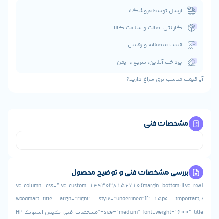
رسال توسط فروشگاه
ارانتی اصالت و سلامت کالا
یمت منصفانه و رقابتی
رداخت آنلاین، سریع و ایمن
مناسب تری سراغ دارید؟
خصات فنی
رسی مشخصات فنی و توضیح محصول
[vc_row][vc_column css=”.vc_custom_1493038156710{margin-bottom:
-15px !important;}”][woodmart_title align=”right” style=”underlined”
size=”medium” font_weight=”600″ title=”مشخصات فنی کیس استوک HP