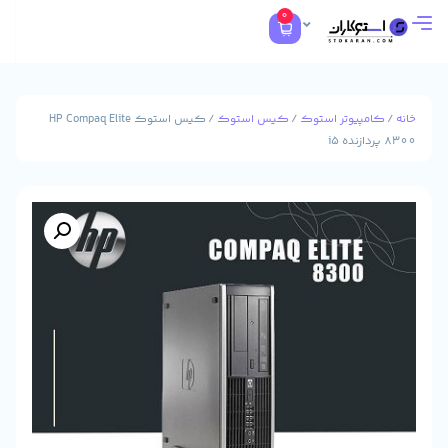
0
پیوتر استوک
/
کیس استوک
/ کیس استوک HP Compaq Elite