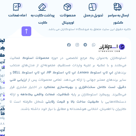
کامپیوتر استوک HP Compaq Elite 8300 یک نوع مینی کیس محسوب می
اسر
تحویل در محل
محصولات
پرداخت کارت به
1 ماه ضمانت
شود. این کیس به طور کلی شامل فناوری مدیریتی VPRO است.این فناوری
اورجینال
کارت
ود که دسترسی به سخت افزارهای یک کامپیوتر به روش بسیار امن
ن سایت متعلق به فروشگاه استوکاران می باشد.
رد.
لینک
تماس
معرفی جامع کامپیوتر استوک HP
با
های
Compaq Elit پردازنده i5
ما
مفید
ان به‌عنوان یک مرجع تخصصی در حوزه
محصولات استوک
فعالیت
آدرس
صفحه
حساب
 با تکیه بر تجربه واردات مستقیم، مجموعه‌ای از مدل‌های منتخب
ما
وربو بوست به کار رفته در کیس استوک
HP Compaq Elite 8300
به
اصلی
کاربری
پ تاپ استوک Lenovo، لپ تاپ استوک HP، لپ تاپ استوک DELL
و
تهران،
تمند ظاهر شده است که سبب افزایش کارایی و سرعت بالای سیستم
درباره
ارسال
های معتبر جهانی را ارائه می‌دهد. تمامی محصولات پس از
ارزیابی فنی
خیابان
می شود. این کیس دارای رم DDR3 چهار گیگابایتی بوده و همینطور دیسک
ما
سفارش
ت کامل سخت‌افزاری
و
بهینه‌سازی عملکرد
در اختیار مشتری قرار
سهروردی
شمالی،
سخت 500 گیگابایتی را شامل می شود. از سوی دیگر سیستمی پر سرعت و
 رویکرد استوکاران بر پایه
شفافیت، ضمانت واقعی یک‌ماهه
و ارائه
تماس
فروشگاه
خیابان
هایی با
کیفیت ساخت بالا و قیمت رقابتی
شکل گرفته است تا
هم ساخته است. شما می توانید ظرفیت حافظه رم را افزایش دهید.
با ما
میر
خبرنامه
ا اطمینان، انتخابی هوشمندانه و مطابق با نیاز خود داشته باشند.
این امکان وجود دارد که با افزایش دیسک سخت بر سرعت بارگذاری
مطهری،
ما
پلاک
 و بازی ها و همینطور فایل های گرافیکی بیافزایید.
88
افیکی که در
کیس استوک
HP Compaq Elite 8300 پردازنده i5 به
آدرس
کار رفته است اینتل 4000 HD است. از این کارت گرافیک می توان برای انجام
ایمیل