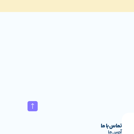
ری آن
قابل تعویض
است، بنابراین در صورت افت عملکرد باتری، به‌راحتی
تماس با ما
آدرس ما