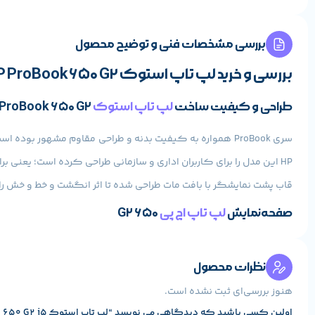
بررسی مشخصات فنی و توضیح محصول
بررسی و خرید لپ تاپ استوک HP ProBook 650 G2 با پردازنده i5
طراحی و کیفیت ساخت
لپ تاپ استوک
HP ProBook 650 G2
سری ProBook همواره به کیفیت بدنه و طراحی مقاوم مشهور بوده است. لپ تاپ
HP این مدل را برای کاربران اداری و سازمانی طراحی کرده است؛ یعنی برای کسانی که روزانه ساعت‌ها با لپ‌تاپ کار می‌کنند و نیاز به دوام بالا دارند.
قاب پشت نمایشگر با بافت مات طراحی شده تا اثر انگشت و خط و خش را به حداقل برساند. لولاهای مقاو
صفحه‌نمایش
لپ تاپ اچ پی
650 G2
این لپ‌تاپ با یک پنل
15.6 اینچی مات و HD
عرضه می‌شود. کیفیت تصویر
نظرات محصول
برای کاربران طراحی، تایپ یا تماشای فیلم، این نمایشگر عملکردی رضایت‌بخش دارد و به لطف گرافیک Intel HD 520، پخ
هنوز بررسی‌ای ثبت نشده است.
عملکرد سخت‌افزاری لپ تاپ اچ پی ProBook 650 G2
اولین کسی باشید که دیدگاهی می نویسد “لپ تاپ استوک HP ProBook 650 G2 i5”