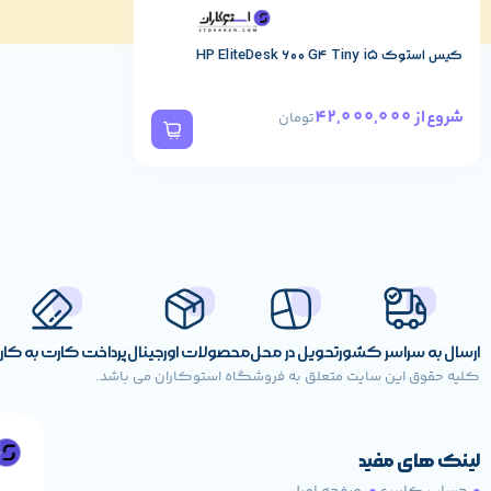
کیس استوک HP EliteDesk 600 G4 Tiny i5
42,000,000
شروع از
تومان
باتری و دوام شارژ
ارسال به سراسر کشور
تحویل در محل
محصولات اورجینال
پرداخت کارت به کا
باتری شش‌سلولی این لپ‌تاپ با مصرف بهینه‌ی پردازنده‌های سری U، تا
۵ تا ۷ ساعت شار
کلیه حقوق این سایت متعلق به فروشگاه استوکاران می باشد.
می‌توانید آن را تعویض کنید.
کاربردهای پیشنهادی
لینک های مفید