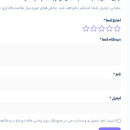
در قلب لپ تاپ استوک اچ پی 650 G2، پردازنده‌های نسل ششم اینتل از سری
نشانی ایمیل شما منتشر نخواهد شد.
بخش‌های موردنیاز علامت‌گذاری ش
Excel، Word)، وب‌گردی، برنامه‌نویسی سبک و کارهای گرافیکی سبک ارائه می‌دهند.
امتیاز شما
*
نسخه‌هایی از این لپ‌تاپ با
گرافیک اختصاصی AMD Radeon R7 M365X
ترکیب حافظه
SSD M.2
با سرعت بالا و رم DDR4 باعث می‌شود بوت ویندوز و اجرای برنامه‌ها در چند ثانیه انجام شود — یکی از دلایل محبوبیت بالای این مدل در بازار لپ‌تاپ استوک.
دیدگاه شما
*
اتصالات و پورت‌های لپ تاپ استوک اچ پی 650 G2
HP ProBook 650 G2 در بخش اتصالات کامل عمل کرده است. این لپ‌تاپ دارای
گیگابیتی، جک صوتی ترکیبی و کارت‌خوان نیز در دسترس است.
نام
*
این تنوع پورت باعث می‌شود برای محیط‌های اداری و جلسات کنفرانس نی
کیبورد و تاچ‌پد
ایمیل
*
HP همیشه در طراحی کیبوردهایش عالی عمل کرده است. لپ تاپ 650 G2 دارای
مشخصات پایه محصول
دارند و تایپ طولانی‌مدت روی آن خسته‌کننده نیست.
ذخیره نام، ایمیل و وبسایت من در مرورگر برای زمانی که دوباره دیدگاه
تاچ‌پد بزرگ با پشتیبانی از فرمان‌های چندلمسی (Multi-touch gestures) نیز دقت بالایی دارد و کار با آن روان است.