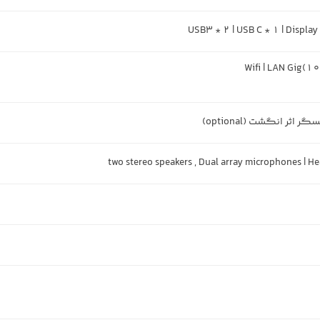
USB3 * 2 | USB C * 1 | Display 
two stereo speakers , Dual array microphones |