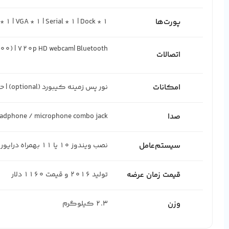
پورت‌ها
* 1 | VGA * 1 | Serial * 1 | Dock * 1
اتصالات
امکانات
نور پس زمینه کیبورد (optional) | حسگر اثر انگشت (optional)
صدا
 Headphone / microphone combo jack
سیستم‌عامل
نصب ویندوز 10 یا 11 بهمراه درایور
قیمت زمان عرضه
تولید 2016 و قیمت 1160 دلار
وزن
2.3 کیلوگرم