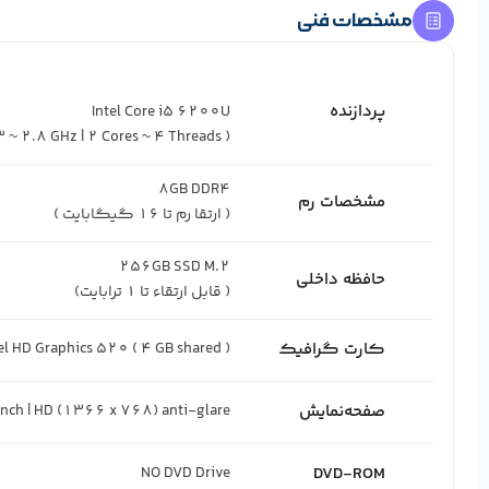
مشخصات فنی
پردازنده
( 3MB Cache | 2.3 ~ 2.8 GHz | 2 Cores ~ 4 Threads )
مشخصات رم
( ارتقا رم تا 16 گیگابایت )
حافظه داخلی
( قابل ارتقاء تا 1 ترابایت)
کارت گرافیک
el HD Graphics 520 ( 4 GB shared )
صفحه‌نمایش
nch | HD (1366 x 768) anti-glare
DVD-ROM
NO DVD Drive