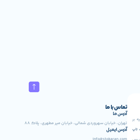
تماس با ما
آدرس ما
ه بر
تهران، خیابان سهروردی شمالی، خیابان میر مطهری، پلاک 88
 Lenovo، لپ تاپ
آدرس ایمیل
info@stokaran.com
ت پس