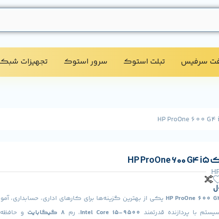
فت سرفیس
تبلت استوک​
سرور استوک​
تجهیزات شبکه
HP Pr
HP
ل
HP ProOne 600 G
یکی از بهترین گزینه‌ها برای کارهای اداری، حسابداری، آمو
یستم با پردازنده قدرتمند
Intel Core i5-9500
، رم
8 گیگابایت
و حافظه