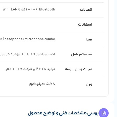
اتصالات
Wifi | LAN Gig(1000) | Bluetooth
امکانات
صدا
ker | headphone/microphone combo
سیستم‌عامل
نصب ویندوز 10 یا 11 بهمراه درایور
قیمت زمان عرضه
تولید 2018 و قیمت 1100 دلار
وزن
5.78 کیلوگرم
بررسی مشخصات فنی و توضیح محصول