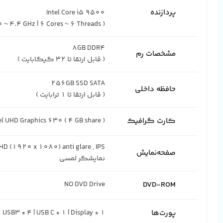
پردازنده
( 9MB Cache | 3.0 ~ 4.4 GHz | 6 Cores ~ 6 Threads )
مشخصات رم
( قابل ارتقا تا 32 گیگابایت )
حافظه داخلی
( قابل ارتقا تا 1 ترابایت )
کارت گرافیک
el UHD Graphics 630 ( 4 GB share )
صفحه‌نمایش
نمایشگر لمسی
DVD-ROM
NO DVD Drive
پورت‌ها
USB3 * 4 | USB C * 1 | Display * 1