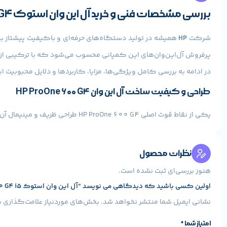
بررسی مشخصات فنی و خرید آل این وان استوک HP ProOne 600 G4
شرکت
HP
همیشه در تولید دستگاه‌های حرفه‌ای و باکیفیت پیشتاز ب
پرفروش آل‌این‌وان‌های این کمپانی محسوب می‌شود که با ترکیبی از طراح
در ادامه به بررسی کامل ویژگی‌ها، مزایا، کاربردها و دلایل محبوبیت ا
طراحی و کیفیت ساخت آل این وان HP ProOne 600 G4
یکی از نقاط قوت اصلی HP ProOne 600 G4 طراحی ظریف و مینیمال آن است. HP در این مدل از یک بدنه مقاوم با رنگ خاکستری نقره‌ای استفاده کرده که ظاهری شیک و اداری به سیستم می‌دهد.
صفحه‌نمایش 21.5 اینچی دستگاه با حاشیه‌های باریک طرا
تغییر دهید.
نظرات محصول
با حذف کیس مجزا و ادغام قطعات سخت‌افزاری در پشت نمایشگر، میز کا
هنوز بررسی‌ای ثبت نشده است.
است.
اولین کسی باشید که دیدگاهی می نویسد “آل این وان استوک HP ProOne 600 G4 i5”
عملکرد و قدرت پردازشی آل این وان استوک اچ پی ProOne 600 G4
نشانی ایمیل شما منتشر نخواهد شد.
بخش‌های موردنیاز علامت‌گذاری ش
امتیاز شما
*
در قلب این دستگاه، پردازنده
Intel Core i5-9500