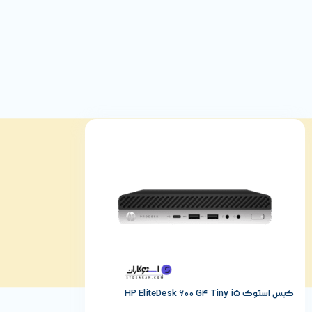
پورت‌های
USB 3.1 و USB-C
برای سرعت انتقال بالا
پورت
LAN (RJ-45)
برای اتصال پایدار شبکه
خروجی
DisplayPort
برای اتصال نمایشگر دوم
ورودی/خروجی صدا برای هدفون و میکروفون
اسلات کارت حافظه و قفل Kensington برای امنیت بیشتر
این تنوع اتصالات باعث می‌شود HP ProOne 600 G4 کاملاً نیازهای کاربری اداری، آموزشی و خانگی را پوشش دهد.
کیس استوک HP EliteDesk 600 G4 Tiny i5