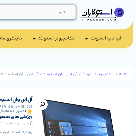
لپ تاپ استوک
کامپیوتر استوک​
مایکروسا
خانه
/
کامپیوتر استوک
/
آل این وان استوک
/ آل این وان استوک HP ProOne 600 G4 i5
آل این وان استوک oOne 600 G4 i5
 ProOne 600 G4
0
(بدون دیدگاه)
ویژگی های محصو
آل‌این‌وان استوک
4
روزمره است. این س