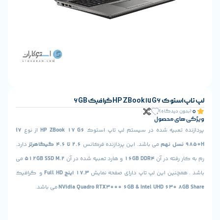
HP ZBook گرافیک 6GB
ن دیدگاه)
ای محصول
 تعبیه شده در سیستم لپ تاپ استوک
HP ZBook 17 G6
از نوع
i7
می باشد. این پردازنده فرکانس
2.6 تا 4.6 گیگاهرتز
دارد.
 رفته در آن
16GB DDR4
و هارد تعبیه شده در آن
512GB SSD M.2
می
مچنین این لپ تاپ دارای صفحه نمایش
17.3 اینچ Full HD
و گرافیک
NVidia Quadro RTX3000 6GB & Intel UHD 630 8
می باشد.