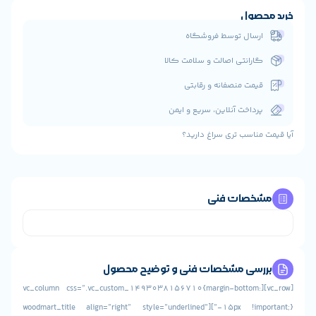
حصول
رسال توسط فروشگاه
ارانتی اصالت و سلامت کالا
یمت منصفانه و رقابتی
رداخت آنلاین، سریع و ایمن
مناسب تری سراغ دارید؟
خصات فنی
رسی مشخصات فنی و توضیح محصول
[vc_row][vc_column css=”.vc_custom_1493038156710{margin-bottom:
-15px !important;}”][woodmart_title align=”right” style=”underlined”