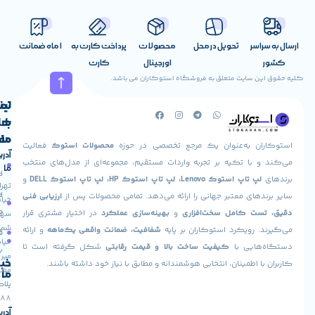
1.jpg|caption^null|alt^null|title^Display-icon-by-rud
580×386|description^
اندازه صفحه نمایش :
15.6 اینچ
نوع صفحه
اسر
تحویل در محل
محصولات
پرداخت کارت به
1 ماه ضمانت
وضوح صفحه نمایش :
( 768 * 1366 ) HD
صفحه نمایش لمسی :
اورجینال
کارت
ندارد[/info_list_item][/info_list][/vc_tta_section][vc_tta_section
ن سایت متعلق به فروشگاه استوکاران می باشد.
title=”سایر امکانات” tab_id=”1705394733473-30279e2c-4826″]
لینک
تماس
کیبورد با
با
های
ینه :
دارد
(optional)
حسگر اثر انگشت :
دارد
(optional)
تعداد پورت
ما
مفید
ان به‌عنوان یک مرجع تخصصی در حوزه
محصولات استوک
فعالیت
 :
2
پورت HDMI :
دارد
پورت USB-C :
دارد
Bluetooth :
دارد
شبکه
آدرس
صفحه
حساب
 با تکیه بر تجربه واردات مستقیم، مجموعه‌ای از مدل‌های منتخب
ما
دارد
سیستم عامل :
11 – 10[/info_list_item][/info_list]
اصلی
کاربری
پ تاپ استوک Lenovo، لپ تاپ استوک HP، لپ تاپ استوک DELL
و
تهران،
[/vc_tta_section][/vc_tta_accordion][/vc_column][/vc_row][vc_row]
درباره
ارسال
های معتبر جهانی را ارائه می‌دهد. تمامی محصولات پس از
ارزیابی فنی
خیابان
ما
سفارش
ت کامل سخت‌افزاری
و
بهینه‌سازی عملکرد
در اختیار مشتری قرار
سهروردی
شمالی،
نی و خرید
لپ تاپ استوک لنوو
ThinkPad P15 نسل 10
 رویکرد استوکاران بر پایه
شفافیت، ضمانت واقعی یک‌ماهه
و ارائه
تماس
فروشگاه
خیابان
 4GB
هایی با
کیفیت ساخت بالا و قیمت رقابتی
شکل گرفته است تا
با ما
میر
خبرنامه
ا اطمینان، انتخابی هوشمندانه و مطابق با نیاز خود داشته باشند.
مطهری،
ما
پلاک
88
آدرس