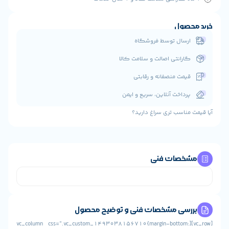
حصول
رسال توسط فروشگاه
ارانتی اصالت و سلامت کالا
یمت منصفانه و رقابتی
رداخت آنلاین، سریع و ایمن
مناسب تری سراغ دارید؟
خصات فنی
رسی مشخصات فنی و توضیح محصول
[vc_row][vc_column css=”.vc_custom_1493038156710{margin-bottom: