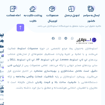
( 768 * 1366 ) HD[/info_list_item][/info_list][/vc_tta_section]
[vc_tta_section title=”سایر امکانات” tab_id=”1689427308682-
اسر
تحویل در محل
محصولات
پرداخت کارت به
1 ماه ضمانت
681e934b-f137″][info_list font_size_icon=”24″ eg_br_width=”1″]
اورجینال
کارت
کیبورد با نور پس زمینه :
دارد
(Optional)
درایو نوری :
ندارد
ن سایت متعلق به فروشگاه استوکاران می باشد.
 انگشت :
ندارد
تعداد پورت یو اس پی 3 :
2 عدد
تعداد پورت یو اس
لینک
تماس
پورت Mini Display :
دارد
پورت VGA :
دارد
Bluetooth :
دارد
با
های
WIFI :
دارد
سیستم عامل :
8 – 10[/info_list_item][/info_list]
ما
مفید
ان به‌عنوان یک مرجع تخصصی در حوزه
محصولات استوک
فعالیت
[/vc_tta_section][/vc_tta_accordion][/vc_column][/vc_row][vc_row]
آدرس
صفحه
حساب
 با تکیه بر تجربه واردات مستقیم، مجموعه‌ای از مدل‌های منتخب
ما
اصلی
کاربری
پ تاپ استوک Lenovo، لپ تاپ استوک HP، لپ تاپ استوک DELL
و
تهران،
 فنی
لپ تاپ استوک لنوو
ThinkPad T540P
درباره
ارسال
های معتبر جهانی را ارائه می‌دهد. تمامی محصولات پس از
ارزیابی فنی
خیابان
i
ما
سفارش
ت کامل سخت‌افزاری
و
بهینه‌سازی عملکرد
در اختیار مشتری قرار
سهروردی
شمالی،
 رویکرد استوکاران بر پایه
شفافیت، ضمانت واقعی یک‌ماهه
و ارائه
تماس
فروشگاه
:
خیابان
هایی با
کیفیت ساخت بالا و قیمت رقابتی
شکل گرفته است تا
با ما
میر
خبرنامه
ا اطمینان، انتخابی هوشمندانه و مطابق با نیاز خود داشته باشند.
لپتاپ استوک Lenovo ThinkPad T540P می‌تواند با انواع مختلف پردازنده‌ها
مطهری،
ما
پلاک
 اما در عمومی‌ترین نسخه‌ها از پردازنده‌های اینتل استفاده می‌شود.
88
پردازنده‌های استوک لنوو T540P معمولاً از خانواده پردازنده‌های اینتل Core
آدرس