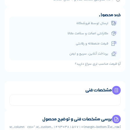
حصول
رسال توسط فروشگاه
ارانتی اصالت و سلامت کالا
یمت منصفانه و رقابتی
رداخت آنلاین، سریع و ایمن
مناسب تری سراغ دارید؟
خصات فنی
رسی مشخصات فنی و توضیح محصول
[vc_row][vc_column css=”.vc_custom_1493038156710{margin-bottom: