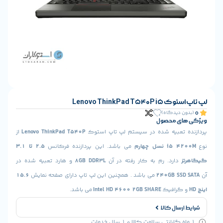
Lenovo ThinkPad T5
ن دیدگاه)
ای محصول
 تعبیه شده در سیستم لپ تاپ استوک
Lenovo ThinkPad T540P
از
i نسل چهارم
می باشد. این پردازنده فرکانس
2.5 تا 3.1
ز
دارد. رم به کار رفته در آن
8GB DDR3L
و هارد تعبیه شده در
240GB SSD
می باشد . همچنین این لپ تاپ دارای صفحه نمایش
15.6
 گرافیک
Intel HD 4600 2GB SHARE
می باشد.
ارسال کالا