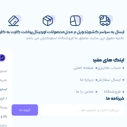
اگر قصد
خرید مانیتور استوک
Samsung S24E450DL میتوانید برای آگاهی از قیمت مانیتور استوک Samsung S24E450DL با کارشناسان ما تماس بگیرید.
[/vc_column_text][/vc_column][/vc_row]
ارسال به سراسر کشور
تحویل در محل
محصولات اورجینال
پرداخت کارت به کا
کلیه حقوق این سایت متعلق به فروشگاه استوکاران می باشد.
لینک های مفید
حساب کاربری
صفحه اصلی
استو
ارسال سفارش
درباره ما
تجربه
استوک HP، لپ تاپ 
فروشگاه
تماس با ما
خبرنامه ما
از
ارز
رویکر
ثبت
بالا و
داشته