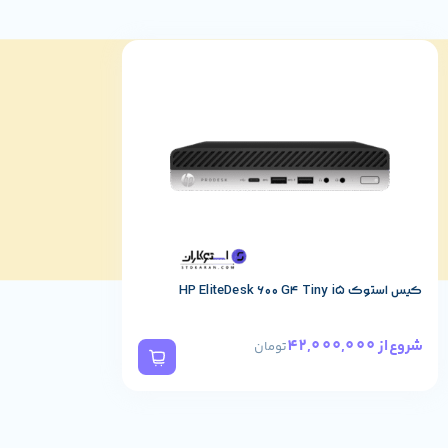
نمایشگر
:
محصول مورد نظر با سایز 24 اینچ دارای ویژگی‌های زیر است:
نوع صفحه نمایش: TN (Twisted Nematic)
اندازه صفحه نمایش: 24 اینچ (قطر قابل مشاهده)
رزولوشن: 1920×1080 پیکسل (Full HD)
کیس استوک HP EliteDesk 600 G4 Tiny i5
نسبت تصویر: 16:9 (عرض به ارتفاع)
زمان پاسخگویی: معمولاً 5 میلی‌ثانیه یا کمتر
42,000,000
شروع از
تومان
زاویه دید: عمودی تقریباً 160 درجه، افقی تقریباً 170 درجه
کنتراست: معمولاً 1000:1 یا بیشتر
پورت‌های ورودی: DVI، VGA (D-Sub)، DisplayPort