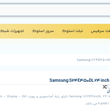
فت سرفیس
تبلت استوک​
سرور استوک​
تجهیزات شبکه
S
ل
 می باشد.