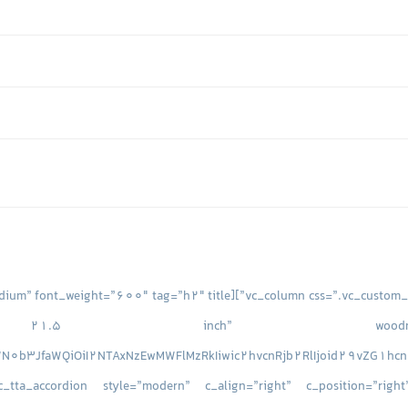
nch” woodmart_css_id=”65017