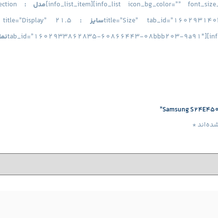
مدل :
ection
title=”Size” tab_id=”1602931403
سایز :
21.5 inch
 title=”Display”
tab_id=”1602933862835-60866443-08bbb203-9a91″][info_lis
نم
[/vc_tta_section][vc_tta_section title=”Port” tab_id=”160293
ده‌اند
*