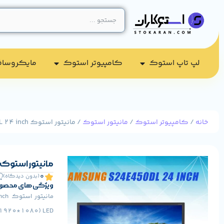
لپ تاپ استوک
کامپیوتر استوک​
مایکروسا
خانه
/
کامپیوتر استوک
/
مانیتور استوک
/ مانیتور استوک Samsung S24E450DL 24 inch
مانیتور استوک amsung S24E450DL 24 inch
0
(بدون دیدگاه)
ویژگی های محصو
FullHD (1920*1080) LED