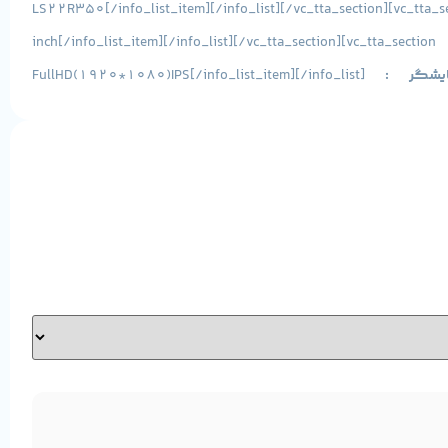
LS22R350
[/info_list_item][/info_list][/vc_tta_section][vc_tta_s
[/info_list_item][/info_list][/vc_tta_section][vc_tta_section
ایشگر
:
[/info_list_item][/info_list]
FullHD(1920*1080)IPS
[/info_list_item][/info_list][/vc_tta_section][/vc_tta_accordion][vc_empty_space woodmart_hide_large=”0″ woodmart_hide_medium=”0″ woodmart_hide_small=”0″ woodmart_hide_extra_small=”0″]