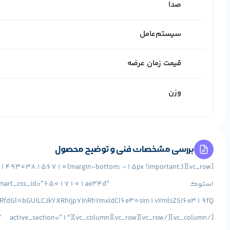
صدا
سیستم‌عامل
قیمت زمان عرضه
وزن
بررسی مشخصات فنی و توضیح محصول
استوک 101ae34d