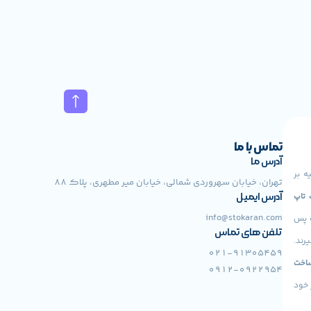
تماس با ما
آدرس ما
ه بر
تهران، خیابان سهروردی شمالی، خیابان میر مطهری، پلاک 88
 Lenovo، لپ تاپ
آدرس ایمیل
info@stokaran.com
ت پس
تلفن های تماس
رند.
021-91305459
اخت
0912-0922954
 خود