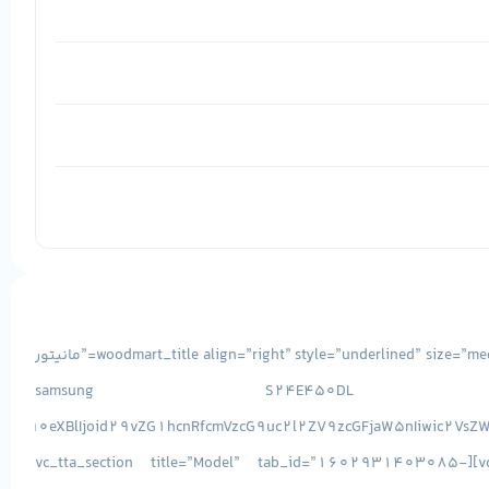
[vc_row][vc_column css=”.vc_custom_1493038156710{margin-bottom: -15px !important;}”][woodmart_title align=”right” style=”underlined” size=”medium” font_weight=”600″ tag=”h2″ title=”مانیتور
samsung S24E450DL 21.5 i”
[/vc_column][/vc_row][vc_row][vc_column][vc_tta_accordion style=”modern” c_align=”right” c_position=”right” active_section=”1″][vc_tta_section title=”Model” tab_id=”1602931403085-