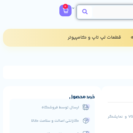
0
​
قطعات لپ تاپ و کامپیوتر​
خرید محصول
ارسال توسط فروشگاه
مانیتور استوک Samsung S24E450DL 24 inch دارای پایه آسانسوری و پورت VGA – Display – DVI و نمایشگر
گارانتی اصالت و سلامت کالا