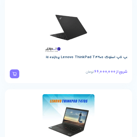
Lenovo  پردازنده i7
تومان