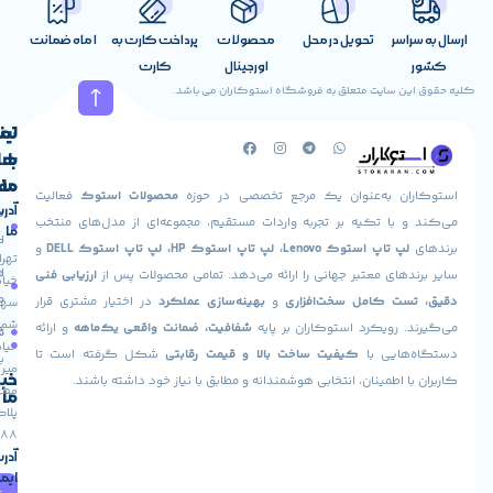
[/vc_tta_accordion][/vc_column][/vc_row][vc_row][v
اسر
تحویل در محل
محصولات
پرداخت کارت به
1 ماه ضمانت
[vc_column_text woodmart_inline=”no” text_lar
اورجینال
کارت
بررسی مزایا و معایب لپ تاپ Lenovo ThinkPad
ن سایت متعلق به فروشگاه استوکاران می باشد.
لینک
تماس
با
های
ما
مفید
ان به‌عنوان یک مرجع تخصصی در حوزه
محصولات استوک
فعالیت
ت ساخت بالا:
آدرس
صفحه
حساب
 با تکیه بر تجربه واردات مستقیم، مجموعه‌ای از مدل‌های منتخب
ما
اصلی
کاربری
پ تاپ استوک Lenovo، لپ تاپ استوک HP، لپ تاپ استوک DELL
و
تهران،
لپ تاپ Lenovo ThinkPad L560 با استفاده از مواد با کیفیت بالا و طراحی
درباره
ارسال
های معتبر جهانی را ارائه می‌دهد. تمامی محصولات پس از
ارزیابی فنی
خیابان
مستحکم ساخته شده است.
ما
سفارش
ت کامل سخت‌افزاری
و
بهینه‌سازی عملکرد
در اختیار مشتری قرار
سهروردی
ت ارتقاء:
شمالی،
 رویکرد استوکاران بر پایه
شفافیت، ضمانت واقعی یک‌ماهه
و ارائه
تماس
فروشگاه
خیابان
هایی با
کیفیت ساخت بالا و قیمت رقابتی
شکل گرفته است تا
با ما
میر
پ با قابلیت ارتقاء رم و هارد دیسک، به کاربر اجازه می دهد تا سیستم
خبرنامه
ا اطمینان، انتخابی هوشمندانه و مطابق با نیاز خود داشته باشند.
مطهری،
ما
یازهای خود به روز رسانی کند.
پلاک
88
 نمایش با کیفیت بالا:
آدرس
ایمیل