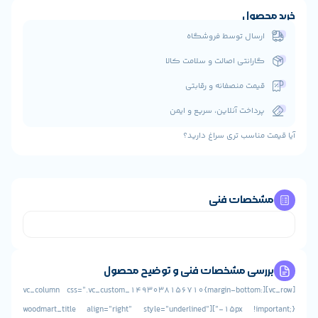
حصول
رسال توسط فروشگاه
ارانتی اصالت و سلامت کالا
یمت منصفانه و رقابتی
رداخت آنلاین، سریع و ایمن
مناسب تری سراغ دارید؟
خصات فنی
رسی مشخصات فنی و توضیح محصول
[vc_row][vc_column css=”.vc_custom_1493038156710{margin-bottom:
-15px !important;}”][woodmart_title align=”right” style=”underlined”