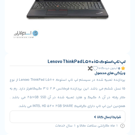
Lenovo ThinkPad L5
ن دیدگاه)
ای محصول
پردازنده تعبیه شده در سیستم لپ تاپ استوک Lenovo ThinkPad L560 از نوع
i5 نسل ششم می باشد. این پردازنده فرکانس 2.4 تا 3 گیگاهرتز دارد. رم به
کار رفته در آن 8 گیگ و هارد تعبیه شده در آن 256GB SSD می باشد .
پ دارای گرافیک INTEL HD 520 2GB SHARE می باشد.
ارسال کالا