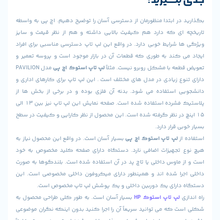
ر ابتدا منظورمان از دسترسی آسان را توضیح دهیم. اچ پی به واسطه
ای که دارد هم کیفیت بالایی داشته و هم از نظر قیمت و سایز
 شرایط خوبی دارد. در واقع این لپ تاپ دسترسی مناسبی برای افراد
 کند به طوری که قطعات آن در بازار موجود است و پروسه تعمیر و
عه با مشکل روبرو نیست. مثلاً
لپ تاپ استوک اچ پی
مدل PAVILION
ع زیادی در مدل های مختلف است . این لپ تاپ برای کارهای اداری و
 استفاده می شود. بدنه آن فلزی بوده و در برخی از بخش ها از
پلاستیک فشرده استفاده شده است. صفحه نمایش این لپ تاپ نیز بین 13 الی
چ در نظر گرفته شده است. این محصول از نظر کارایی و کیفیت در سطح
 قرار دارد.
ز
لپ تاپ استوک اچ پی
بسیار آسان است. در واقع این محصول نیاز به
تجهیزات اضافی نارد. دستگاه دارای صفحه کلید مخصوص به خود
 ماوس داخلی یا تاچ پد در آن استفاده شده است. بلندگوها به صورت
را شده اند و همینطور دارای میکروفون داخلی مخصوصی است. این
ارای یک دوربین داخلی و یک پوشش لپ تاپ مخصوص است.
ی
لپ تاپ استوک
HP
بسیار آسان است. به طور کلی طراحی محصول به
 که می توانید سریعاً آن را اجرا کنید بدون اینکه نگران موضوعی