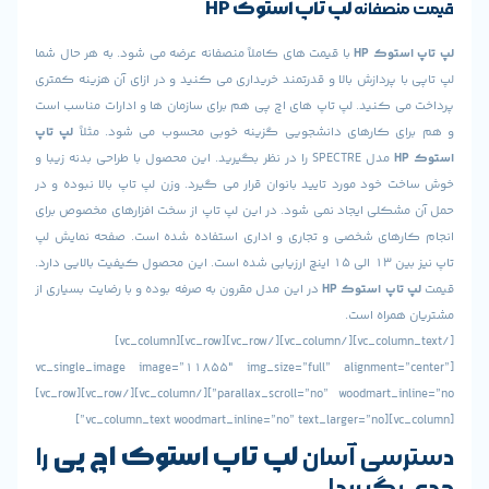
لپ تاپ استوک
HP
نصفانه
استوک
HP
با قیمت های کاملاً منصفانه عرضه می شود. به هر حال شما
ا پردازش بالا و قدرتمند خریداری می کنید و در ازای آن هزینه کمتری
ی کنید. لپ تاپ های اچ پی هم برای سازمان ها و ادارات مناسب است
ی کارهای دانشجویی گزینه خوبی محسوب می شود. مثلاً
لپ تاپ
H
مدل SPECTRE را در نظر بگیرید. این محصول با طراحی بدنه زیبا و
خود مورد تایید بانوان قرار می گیرد. وزن لپ تاپ بالا نبوده و در
شکلی ایجاد نمی شود. در این لپ تاپ از سخت افزارهای مخصوص برای
رهای شخصی و تجاری و اداری استفاده شده است. صفحه نمایش لپ
تاپ نیز بین 13 الی 15 اینچ ارزیابی شده است. این محصول کیفیت بالایی دارد.
تاپ استوک
HP
در این مدل مقرون به صرفه بوده و با رضایت بسیاری از
همراه است.
[/vc_column_text][/vc_column][/vc_row][vc_row][vc_column]
[vc_single_image image=”11855″ img_size=”full” alignment=”
parallax_scroll=”no” woodmart_inline=”no”][/vc_column][/vc_row][vc_row]
لپ تاپ استوک اچ پی
سی آسان
را
گیرید!