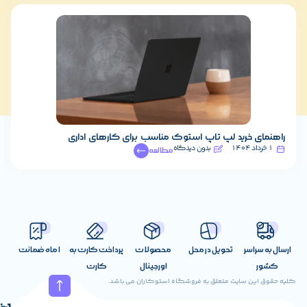
 خرید لپ تاپ استوک مناسب برای کارهای اداری
تفاوت لپ‌
بدون دیدگاه
21 آذر 1403
مطالعه
اسر
تحویل در محل
محصولات
پرداخت کارت به
1 ماه ضمانت
اورجینال
کارت
ن سایت متعلق به فروشگاه استوکاران می باشد.