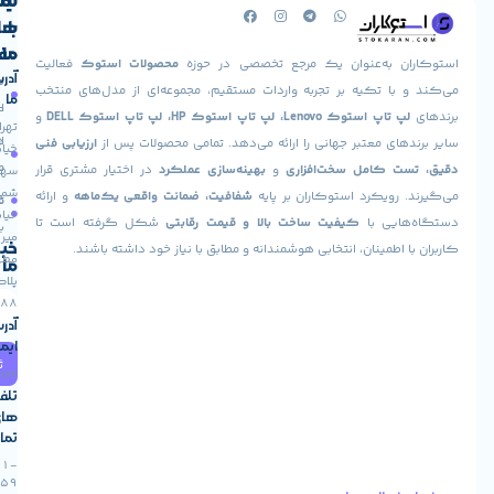
لینک
تماس
با
های
ما
مفید
ان به‌عنوان یک مرجع تخصصی در حوزه
محصولات استوک
فعالیت
آدرس
صفحه
حساب
 با تکیه بر تجربه واردات مستقیم، مجموعه‌ای از مدل‌های منتخب
ما
اصلی
کاربری
پ تاپ استوک Lenovo، لپ تاپ استوک HP، لپ تاپ استوک DELL
و
تهران،
درباره
ارسال
های معتبر جهانی را ارائه می‌دهد. تمامی محصولات پس از
ارزیابی فنی
خیابان
ما
سفارش
ت کامل سخت‌افزاری
و
بهینه‌سازی عملکرد
در اختیار مشتری قرار
سهروردی
شمالی،
 رویکرد استوکاران بر پایه
شفافیت، ضمانت واقعی یک‌ماهه
و ارائه
تماس
فروشگاه
خیابان
هایی با
کیفیت ساخت بالا و قیمت رقابتی
شکل گرفته است تا
با ما
میر
خبرنامه
ا اطمینان، انتخابی هوشمندانه و مطابق با نیاز خود داشته باشند.
مطهری،
ما
پلاک
88
آدرس
ایمیل
ثبت
info@stokaran.com
تلفن
های
تماس
021-
91305459