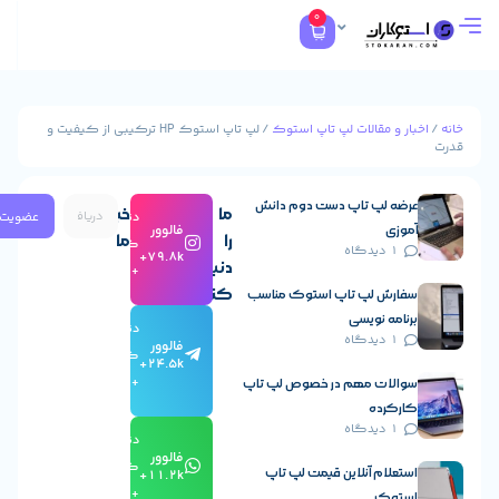
0
ار و مقالات لپ تاپ استوک
/ لپ تاپ استوک HP ترکیبی از کیفیت و
ث
رضه لپ تاپ دست دوم دانش
ما
خبرنامه
عضویت
دنبال
فالوور
موزی
را
ما
کردن
1 دیدگاه
79.8k+
دنبال
+
کنید
فارش لپ تاپ استوک مناسب
رنامه نویسی
دنبال
1 دیدگاه
فالوور
کردن
24.5k+
+
والات مهم در خصوص لپ تاپ
ارکرده
1 دیدگاه
دنبال
فالوور
کردن
ستعلام آنلاین قیمت لپ تاپ
11.2k+
+
ستوک