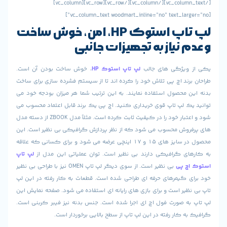
[/vc_column_text][/vc_column][/vc_row][vc_row][vc_column]
اپ استوک
HP
، امن، خوش ساخت
 نیاز به تجهیزات جانبی
ویژگی های جالب
لپ تاپ استوک
HP
، خوش ساخت بودن آن است.
ند اچ پی تلاش خود را کرده اند تا از سیستم فشرده سازی برای ساخت
 محصول استفاده نمایند. به این ترتیب شما هر میزان بودجه خود می
ک لپ تاپ قوی خریداری کنید. اچ پی یک برند قابل اعتماد محسوب می
شود و اعتبار خود را در کیفیت ثابت کرده است. مثلاً مدل ZBOOK از دسته مدل
وش محسوب می شود که از نظر پردازش گرافیکی بی نظیر است. این
محصول در سایز های 15 و 17 اینچی عرضه می شود و برای کسانی که علاقه
ی گرافیکی دارند بی نظیر است. توان عملیاتی این مدل از
لپ تاپ
چ پی
بی نظیر است. از سوی دیگر لپ تاپ OMEN نیز با طراحی بی نظیر
 گیمرهای حرفه ای طراحی شده است. قطعات به کار رفته در این لپ
یر است و برای بازی های رایانه ای استفاده می شود. صفحه نمایش این
ه صورت فول اچ ای اجرا شده است. جنس بدنه نیز فیبر کربنی است.
 کار رفته در این لپ تاپ از سطح بالایی برخوردار است.