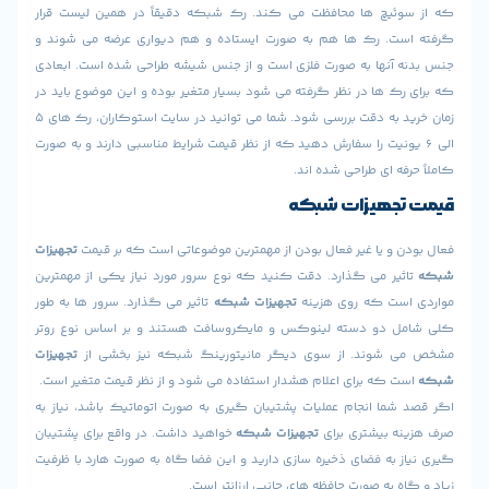
ئیچ ها محافظت می کند. رک شبکه دقیقاً در همین لیست قرار
ت. رک ها هم به صورت ایستاده و هم دیواری عرضه می شوند و
 آنها به صورت فلزی است و از جنس شیشه طراحی شده است. ابعادی
ک ها در نظر گرفته می شود بسیار متغیر بوده و این موضوع باید در
زمان خرید به دقت بررسی شود. شما می توانید در سایت استوکاران، رک های 5
6 یونیت را سفارش دهید که از نظر قیمت شرایط مناسبی دارند و به صورت
فه ای طراحی شده اند.
تجهیزات شبکه
 و یا غیر فعال بودن از مهمترین موضوعاتی است که بر قیمت
تجهیزات
ثیر می گذارد. دقت کنید که نوع سرور مورد نیاز یکی از مهمترین
ست که روی هزینه
تجهیزات شبکه
تاثیر می گذارد. سرور ها به طور
ل دو دسته لینوکس و مایکروسافت هستند و بر اساس نوع روتر
 شوند. از سوی دیگر مانیتورینگ شبکه نیز بخشی از
تجهیزات
ت که برای اعلام هشدار استفاده می شود و از نظر قیمت متغیر است.
شما انجام عملیات پشتیبان گیری به صورت اتوماتیک باشد، نیاز به
ه بیشتری برای
تجهیزات شبکه
خواهید داشت. در واقع برای پشتیبان
 به فضای ذخیره سازی دارید و این فضا گاه به صورت هارد با ظرفیت
ه به صورت حافظه های جانبی ارزانتر است.