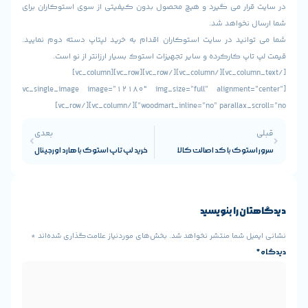
قرار می گیرد و هیچ محصول بدون کیفیتی از سوی استوکاران برای
ل نخواهد شد.
وانید در سایت استوکاران اقدام به خرید لپتاپ دسته دوم نمایید.
اپ کارکرده و سایر تجهیزات استوک بسیار ارزانتر از نو است.
[/vc_column_text][/vc_column][/vc_row][vc_row][vc_column]
[vc_single_image image=”12180″ img_size=”full” alignment=”
woodmart_inline=”no” parallax_scroll=”no”][/vc_co
بعدی
استوک با کد اصالت کالا
خرید لپ تاپ استوک با هارد اورجینال
ن را بنویسید
یل شما منتشر نخواهد شد.
بخش‌های موردنیاز علامت‌گذاری شده‌اند
*