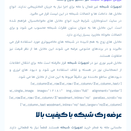
 شبکه
غیر فعال یا که برای اجرا نیاز به جریان الکتریکی ندارند. انواع
 داکت ها و اتصالات شبکه در این لیست قرار می گیرد.
استوکاران، شرایط خرید انواع کابل های کواکسیال فراهم شده
ن کابل ها به عنوان ستون فقرات شبکه محسوب می شود و برای
وتاه کاربرد بسیار زیادی دارد.
 زوج به هم تابیده در شبکه های کامپیوتری مورد استفاده قرار می
در برندهای متنوعی عرضه می شوند این کابل ها از نظر قیمت نیز
ستند.
 نوری نیز در
تجهیزات شبکه
قرار گرفته است که برای انتقال اطلاعات
سان نور در هسته و غلاف استفاده می شود و دیود های لیزری و
اطع کننده نور دقیقاً مربوط به این مدل از کابل ها می شود.
[/vc_column_text][/vc_column][/vc_row][vc_row][vc_column]
[vc_single_image image=”12181″ img_size=”full” alignment=”
woodmart_inline=”no” parallax_scroll=”no”][/vc_column][/vc_row][vc_row]
 رک شبکه با کیفیت بالا
ه به فکر خرید
تجهیزات شبکه
هستند قطعاً نیاز به قطعاتی دارند