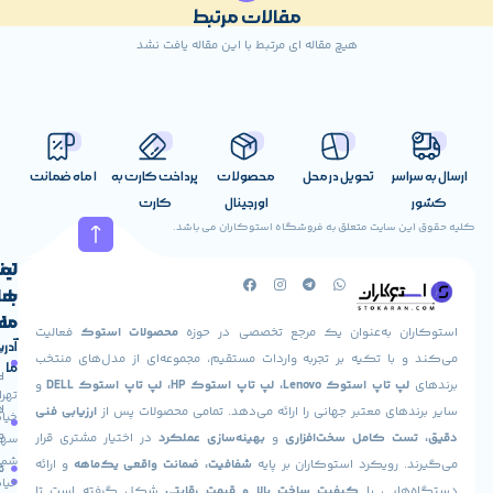
مقالات مرتبط
هیچ مقاله ای مرتبط با این مقاله یافت نشد
اسر
تحویل در محل
محصولات
پرداخت کارت به
1 ماه ضمانت
اورجینال
کارت
ن سایت متعلق به فروشگاه استوکاران می باشد.
لینک
تماس
با
های
ما
مفید
ان به‌عنوان یک مرجع تخصصی در حوزه
محصولات استوک
فعالیت
آدرس
صفحه
حساب
 با تکیه بر تجربه واردات مستقیم، مجموعه‌ای از مدل‌های منتخب
ما
اصلی
کاربری
پ تاپ استوک Lenovo، لپ تاپ استوک HP، لپ تاپ استوک DELL
و
تهران،
درباره
ارسال
های معتبر جهانی را ارائه می‌دهد. تمامی محصولات پس از
ارزیابی فنی
خیابان
ما
سفارش
ت کامل سخت‌افزاری
و
بهینه‌سازی عملکرد
در اختیار مشتری قرار
سهروردی
شمالی،
 رویکرد استوکاران بر پایه
شفافیت، ضمانت واقعی یک‌ماهه
و ارائه
تماس
فروشگاه
خیابان
هایی با
کیفیت ساخت بالا و قیمت رقابتی
شکل گرفته است تا