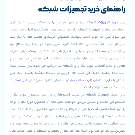
ای خرید
تجهیزات شبکه
د
تجهیزات شبکه
باید چندین موضوع را به دقت ارزیابی کنید. اول
 یک از
تجهیزات شبکه
باید بر اساس برند، کیفیت و اجرا دسته بندی
س چه خوب است بتوانید محصولی خریداری کنید که با نیاز شما
ست. مثلاً کسانی که قصد خرید سرور دارند در ابتدا باید سطح نیاز
د را بسنجند و در صورتی که نیاز شبکه قدرتمند نیست، نباید هزینه
رای پرداخت سرور های گران پرداخت کنند. این موضوع در مورد انواع
ایر قطعات مورد نیاز برای شبکه نیز ارزیابی می شود پس بسیار مهم
دانید دقیقاً قرار است چه اجرایی در شبکه داشته باشید. شما این
 دارید که
لپ تاپ دسته دوم
نیز سفارش دهید و قیمت
لپ تاپ استوک
 قطعاً ارزانتر است.
د
تجهیزات شبکه
در سایت استوکاران در ابتدا محصول مورد نظر را
 کنید و سپس بررسی خواهید کرد که آیا محصول مورد نظر با توجه
شما مناسب است یا خیر. توضیحاتی که در مورد محصول نوشته شده است
مک زیادی می کند. سپس می توانید سفارش خود را به ثبت برسانید.
 به صورت آنلاین صورت می گیرد و ارسال نیز به صورت همه روزه و با
ایط خواهد بود البته که هر یک از
تجهیزات شبکه
با کد اصالت کالا