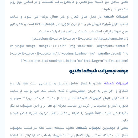
ل دو دسته لینوکس و مایکروسافت هستند و بر اساس نوع روتر
 شوند.
 شبکه
در مدل های فعال و غیر فعال عرضه می شود و سایت
 شرایط فروش هر یک از این تجهیزات را فراهم ساخته است و همینطور
لپتاپ استوک با قیمت بی نظیر نیز اجرا شده است.
[/vc_column_text][/vc_column][/vc_row][vc_row][vc_column]
[vc_single_image image=”12182″ img_size=”full” alignment=”
woodmart_inline=”no” parallax_scroll=”no”][/vc_column][/vc_row][vc_row]
جهیزات شبکه
اکتیو
 شبکه
اکتیو یا فعال شامل وسایل و ابزارهایی است که برای راه
اجرا نیاز به جریان الکتریکی داشته باشد. شما می توانید از سایت
ن انواع
تجهیزات شبکه
فعال اعم از کارت شبکه، پرینت سرور و
ش و مسیریاب را خریداری نمایید. تعرفه ای که برای این تجهیزات در نظر
شود کاملاً مقرون به صرفه بوده و از نظر کیفیت شرایط خاص خود را
مهمترین
تجهیزات شبکه
، کارت شبکه است که در لیست تجهیزات
ر گرفته است و برای اتصال یک کامپیوتر به شبکه اینترنتی استفاده