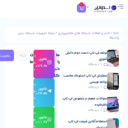
0
ار و مقالات شبکه های کامپیوتری
/ عرضه تجهیزات شبکه بدون
ث
رضه لپ تاپ دست دوم دانش
ما
خبرنامه
عضویت
دنبال
فالوور
موزی
را
ما
کردن
1 دیدگاه
79.8k+
دنبال
+
کنید
فارش لپ تاپ استوک مناسب
رنامه نویسی
دنبال
1 دیدگاه
فالوور
کردن
24.5k+
+
والات مهم در خصوص لپ تاپ
ارکرده
1 دیدگاه
دنبال
فالوور
کردن
ستعلام آنلاین قیمت لپ تاپ
11.2k+
+
ستوک