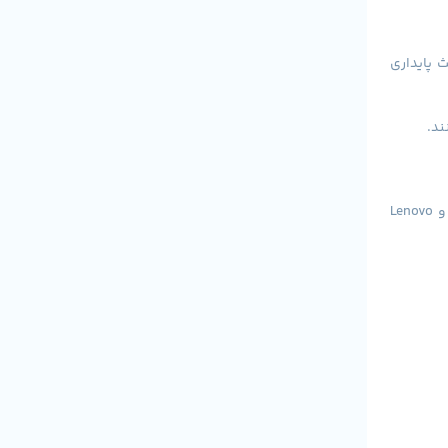
 پایداری
ند.
استفاده از SSD در ورک‌استیشن‌ها باعث افزایش چشمگیر سرعت اجرای سیستم‌عامل و نرم‌افزارها می‌شود. در بیشتر مدل‌های استوک HP، Dell و Lenovo