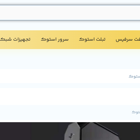
فت سرفیس
تبلت استوک​
سرور استوک​
تجهیزات شبکه
استوک
ستوک