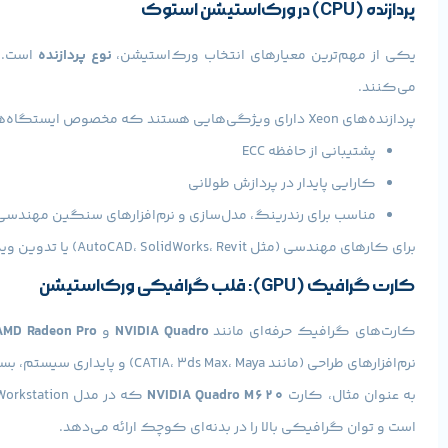
پردازنده (CPU) در ورک‌استیشن استوک
یکی از مهم‌ترین معیارهای انتخاب ورک‌استیشن،
نوع پردازنده
است. ا
می‌کنند.
پردازنده‌های Xeon دارای ویژگی‌هایی هستند که مخصوص ایستگاه‌های کاری طراحی شده‌اند:
پشتیبانی از حافظه ECC
کارایی پایدار در پردازش طولانی
مناسب برای رندرینگ، مدل‌سازی و نرم‌افزارهای سنگین مهندسی
برای کارهای مهندسی (مثل AutoCAD، SolidWorks، Revit) یا تدوین ویدئو،
کارت گرافیک (GPU): قلب گرافیکی ورک‌استیشن
کارت‌های گرافیک حرفه‌ای مانند
NVIDIA Quadro
و
AMD Radeon Pro
نرم‌افزارهای طراحی (مانند CATIA، 3ds Max، Maya) و پایداری سیستم، بسیار بهتر از کارت‌های گیمینگ هستند.
به عنوان مثال، کارت
NVIDIA Quadro M620
که در مدل
Workstation
است و توان گرافیکی بالا را در بدنه‌ای کوچک ارائه می‌دهد.