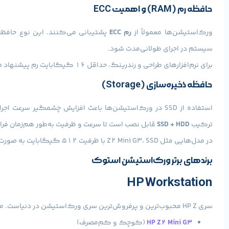
حافظه رم (RAM) و اهمیت ECC
ورک‌استیشن‌ها معمولاً از
رم ECC
پشتیبانی می‌کنند. این نوع حافظه 
سیستم در اجرای طولانی‌مدت شود.
برای نرم‌افزارهای طراحی و رندرینگ، حداقل 16 گیگابایت رم پیشنهاد می‌شود، اما مدل‌هایی مثل HP Z2 Mini G3 تا
حافظه ذخیره‌سازی (Storage)
ترکیب
SSD + HDD
قابل نصب است تا سرعت و ظرفیت به‌طور هم‌زمان فر
در مدل‌هایی مثل Z2 Mini G3، SSD با ظرفیت 512 گیگابایت به صورت پیش‌فرض نصب شده و قابلیت ارتقا دارد.
برندهای برتر ورک‌استیشن استوک
HP Workstation
سری HP Z محبوب‌ترین و پرفروش‌ترین سری ورک‌استیشن در دنیاست. مدل‌هایی مانند:
HP Z2 Mini G3
(کوچک و کم‌مصرف)