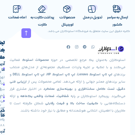
اسر
تحویل در محل
محصولات
پرداخت کارت به
1 ماه ضمانت
اورجینال
کارت
ن سایت متعلق به فروشگاه استوکاران می باشد.
لینک
تماس
با
های
ما
مفید
ان به‌عنوان یک مرجع تخصصی در حوزه
محصولات استوک
فعالیت
آدرس
صفحه
حساب
 با تکیه بر تجربه واردات مستقیم، مجموعه‌ای از مدل‌های منتخب
ما
اصلی
کاربری
پ تاپ استوک Lenovo، لپ تاپ استوک HP، لپ تاپ استوک DELL
و
تهران،
درباره
ارسال
های معتبر جهانی را ارائه می‌دهد. تمامی محصولات پس از
ارزیابی فنی
خیابان
ما
سفارش
ت کامل سخت‌افزاری
و
بهینه‌سازی عملکرد
در اختیار مشتری قرار
سهروردی
شمالی،
 رویکرد استوکاران بر پایه
شفافیت، ضمانت واقعی یک‌ماهه
و ارائه
تماس
فروشگاه
خیابان
هایی با
کیفیت ساخت بالا و قیمت رقابتی
شکل گرفته است تا
با ما
میر
خبرنامه
ا اطمینان، انتخابی هوشمندانه و مطابق با نیاز خود داشته باشند.
مطهری،
ما
پلاک
88
آدرس