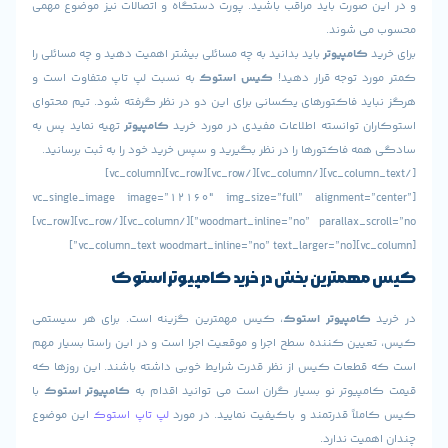
 صورت باید مراقب باشید. پورت دستگاه و اتصالات نیز موضوع مهمی
ی شوند.
کامپیوتر
باید بدانید به چه مسائلی بیشتر اهمیت دهید و چه مسائلی را
د توجه قرار دهید!
کیس استوک
به نسبت لپ تاپ متفاوت است و
ید فاکتورهای یکسانی برای این دو در نظر گرفته شود. تیم محتوای
ن توانسته اطلاعات مفیدی در مورد خرید
کامپیوتر
تهیه نماید پس به
 فاکتورها را در نظر بگیرید و سپس خرید خود را به ثبت برسانید.
[/vc_column_text][/vc_column][/vc_row][vc_row][vc_column]
[vc_single_image image=”12160″ img_size=”full” alignment=”
woodmart_inline=”no” parallax_scroll=”no”][/vc_column][/vc_row][vc_row]
مترین بخش در خرید
کامپیوتر استوک
کامپیوتر استوک
، کیس مهمترین گزینه است. برای هر سیستمی
ین کننده سطح اجرا و موقعیت اجرا است و در این راستا بسیار مهم
طعات کیس از نظر قدرت شرایط خوبی داشته باشند. این روزها که
پیوتر نو بسیار گران است می توانید اقدام به
کامپیوتر استوک
با
اً قدرتمند و باکیفیت نمایید. در مورد
لپ تاپ استوک
این موضوع
یت ندارد.