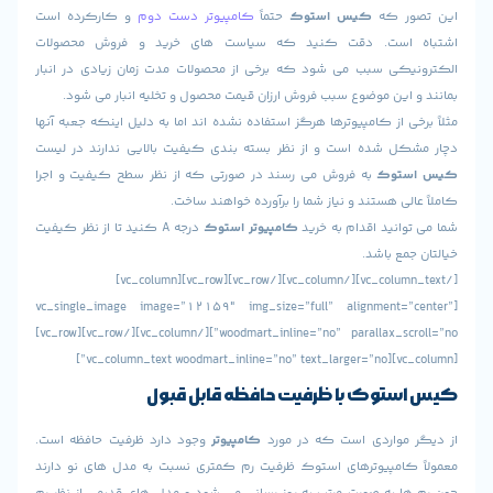
ر که
کیس استوک
حتماً
کامپیوتر دست دوم
و کارکرده است
است. دقت کنید که سیاست های خرید و فروش محصولات
کی سبب می شود که برخی از محصولات مدت زمان زیادی در انبار
این موضوع سبب فروش ارزان قیمت محصول و تخلیه انبار می شود.
ی از کامپیوترها هرگز استفاده نشده اند اما به دلیل اینکه جعبه آنها
ل شده است و از نظر بسته بندی کیفیت بالایی ندارند در لیست
توک
به فروش می رسند در صورتی که از نظر سطح کیفیت و اجرا
لی هستند و نیاز شما را برآورده خواهند ساخت.
انید اقدام به خرید
کامپیوتر استوک
درجه A کنید تا از نظر کیفیت
مع باشد.
[/vc_column_text][/vc_column][/vc_row][vc_row][vc_column]
[vc_single_image image=”12159″ img_size=”full” alignment=”
woodmart_inline=”no” parallax_scroll=”no”][/vc_column][/vc_row][vc_row]
استوک
با ظرفیت حافظه قابل قبول
مواردی است که در مورد
کامپیوتر
وجود دارد ظرفیت حافظه است.
کامپیوترهای استوک ظرفیت رم کمتری نسبت به مدل های نو دارند