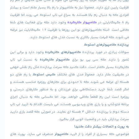
ا به صورت مرتب به روز رسانی می شود و مدل های قدیمی از نظر رم
ن تری دارند. معمولاً نیاز به کامپیوتر با رم بالا بسیار کم است و بیشتر
 به دنبال رم بالا هستند به سراغ لپ تاپ استوک می روند اما ظرفیت
کامپیوتر کارکرده
وجود دارد که برای فعالیت های شما
کافی است. البته کامپیوترهای نو این روزها با ظرفیت 16 گیگابایت نیز عرضه
که قیمت بسیار بالاتری به نسبت مدل های استوک دارند.
امپیوترهای استوک
ادی در مورد پردازنده
کامپیوترهای کارکرده
وجود دارد و برخی این
 دارند که سی پی یو برای
کامپیوتر کارکرده
به نسبت لپ تاپ
بسیار کمتر است. دقت کنید که سرعت پردازنده مثل رم نقش مهمی
 کار دارد. معمولاً مدل های مختلف
کیس استوک
با رم های دو
عرضه می شوند که تا حدودی برای کارهای روزمره مناسب هستند و
شما خرید دستگاهی برای فرزندتان و به منظور کارهای درستی و
ست این رم قطعاً کافی خواهد بود. اما کسانی که به دنبال اجرای
وشاپ و یا بازی های ویدیویی هستند می بایست اقدام به خرید لپ تاپ
دسته دوم با پردازنده حداقل 4 هسته ای نمایند. در صورتی که قصد بازی دارید
زش باید در وضعیت خوبی قرار بگیرد.
 اتصالات بیشتر دقت کنید!
 بسیاری از افراد را از خرید
کامپیوتر
منصرف می سازد، پورت های