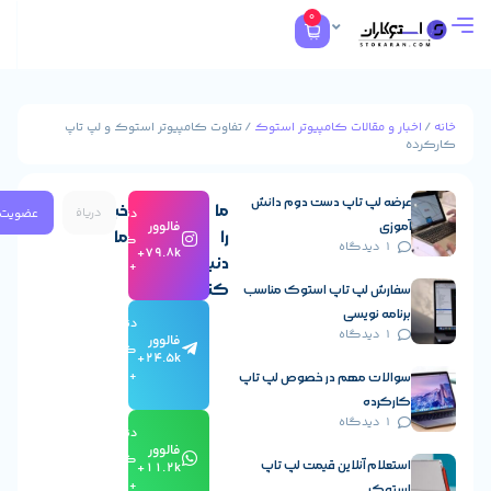
0
ار و مقالات کامپیوتر استوک
/ تفاوت کامپیوتر استوک و لپ تاپ
ث
رضه لپ تاپ دست دوم دانش
ما
خبرنامه
عضویت
دنبال
فالوور
موزی
را
ما
کردن
1 دیدگاه
79.8k+
دنبال
+
کنید
فارش لپ تاپ استوک مناسب
رنامه نویسی
دنبال
1 دیدگاه
فالوور
کردن
24.5k+
+
والات مهم در خصوص لپ تاپ
ارکرده
1 دیدگاه
دنبال
فالوور
کردن
ستعلام آنلاین قیمت لپ تاپ
11.2k+
+
ستوک