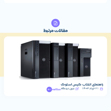
مقالات مرتبط
 انتخاب کیس استوک
خرید هوشم
بدون دیدگاه
21 اردیبهشت 1401
مطالعه