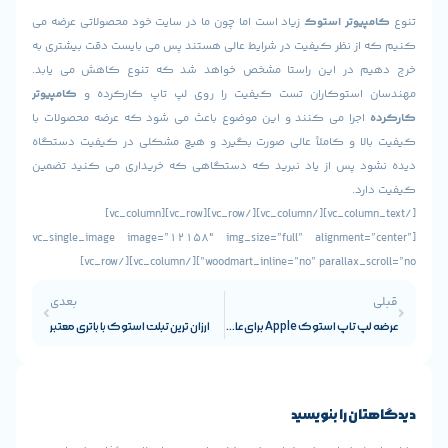
پیوتر استوک
زیاد است اما چون ما در سایت خود محصولاتی عرضه می
از نظر کیفیت در شرایط عالی هستند پس می بایست دقت بیشتری به
م در این راستا مشخص خواهد شد که تنوع کاهش می یابد.
 استوکاران تست کیفیت را روی لپ تاپ کارکرده و
کامپیوتر
اجرا می کنند و این موضوع باعث می شود که عرضه محصولات با
لا و کاملاً عالی صورت بگیرد و هیچ مشکلی در کیفیت دستگاه
ود پس از یاد نبرید که دستگاهی که خریداری می کنید تضمین
رد.
[/vc_column_text][/vc_column][/vc_row][vc_row][vc_column]
[vc_single_image image=”12158″ img_size=”full” alignment=”
woodmart_inline=”no” parallax_scroll=”no”][/vc_co
بعدی
عرضه لپ تاپ استوک Apple برای عاشقان گرافیک!
ارزان ترین تبلت استوک با باتری معتبر
ن را بنویسید